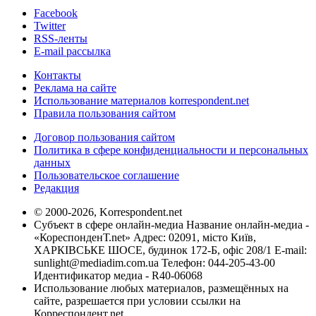
Facebook
Twitter
RSS-ленты
E-mail рассылка
Контакты
Реклама на сайте
Использование материалов korrespondent.net
Правила пользования сайтом
Договор пользования сайтом
Политика в сфере конфиденциальности и персональных
данных
Пользовательское соглашение
Редакция
© 2000-2026, Korrespondent.net
Субъект в сфере онлайн-медиа Название онлайн-медиа -
«КореспонденТ.net» Адрес: 02091, місто Київ,
ХАРКІВСЬКЕ ШОСЕ, будинок 172-Б, офіс 208/1 E-mail:
sunlight@mediadim.com.ua
Телефон: 044-205-43-00
Идентификатор медиа - R40-06068
Использование любых материалов, размещённых на
сайте, разрешается при условии ссылки на
Корреспондент.net.