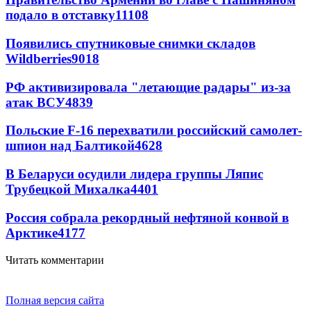
подало в отставку
11108
Появились спутниковые снимки складов
Wildberries
9018
РФ активизировала "летающие радары" из-за
атак ВСУ
4839
Польские F-16 перехватили российский самолет-
шпион над Балтикой
4628
В Беларуси осудили лидера группы Ляпис
Трубецкой Михалка
4401
Россия собрала рекордный нефтяной конвой в
Арктике
4177
Читать комментарии
Полная версия сайта