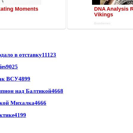
дало в отставку
11123
ies
9025
так ВСУ
4899
шпион над Балтикой
4668
цкой Михалка
4666
ктике
4199