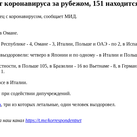
коронавируса за рубежом, 151 находится
нец с коронавирусом, сообщает МИД.
 в Омане.
Республике - 4, Омане - 3, Италии, Польше и ОАЭ - по 2, в Исп
выздоровели: четверо в Японии и по одному - в Италии и Польш
ности, в Польше 105, в Бразилии - 16 во Вьетнаме - 8, в Герман
 1.
се в Италии.
 при содействии дипучреждений.
а
, три из которых летальные, один человек выздоровел.
а наш канал
https://t.me/korrespondentnet