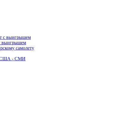
 с выигрышем
ирскому самолету
ак США - СМИ