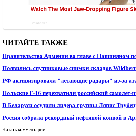
ЧИТАЙТЕ ТАКЖЕ
Правительство Армении во главе с Пашиняном по
Появились спутниковые снимки складов Wildberr
РФ активизировала "летающие радары" из-за а
Польские F-16 перехватили российский самолет-
В Беларуси осудили лидера группы Ляпис Трубе
Россия собрала рекордный нефтяной конвой в Ар
Читать комментарии