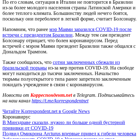
По его словам, ситуация в Италии не повторится в Бразилии
из-за более молодого населения страны Латинской Америки и
более теплого климата. Большинству людей нечего боятся,
поскольку они переболеют в легкой форме, считает Болсонару.
Напомним, что ранее
мэр Маями заразился COVID-19 после
встречи с президентом Бразилии
. Между тем сам президент
Болсонару отрицает, что болен коронавирусом. Перед
встречей с мэром Маями президент Бразилии также общался с
Дональдом Трампом.
Также сообщалось, что
сотни заключенных сбежали из
бразильской тюрьмы
из-за мер против COVID-19. На свободе
могут находиться до тысячи заключенных. Начальство
тюрьмы полуоткрытого типа ранее запретило заключенным
покидать учреждение в связи с коронавирусом.
Новости от
Корреспондент.net
в Telegram. Подписывайтесь
на наш канал
https://t.me/korrespondentnet
Читайте Korrespondent.net в Google News
Коронавирус
В Минздраве сказали, нужно ли больше одной бустерной
прививки от COVID-19
Подвид Омикрона Arcturus впервые привел к гибели человека