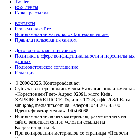
Twitter
RSS-ленты
E-mail рассылка
Контакты
Реклама на сайте
Использование материалов korrespondent.net
Правила пользования сайтом
Договор пользования сайтом
Политика в сфере конфиденциальности и персональных
данных
Пользовательское соглашение
Редакция
© 2000-2026, Korrespondent.net
Субъект в сфере онлайн-медиа Название онлайн-медиа -
«КореспонденТ.net» Адрес: 02091, місто Київ,
ХАРКІВСЬКЕ ШОСЕ, будинок 172-Б, офіс 208/1 E-mail:
sunlight@mediadim.com.ua
Телефон: 044-205-43-00
Идентификатор медиа - R40-06068
Использование любых материалов, размещённых на
сайте, разрешается при условии ссылки на
Корреспондент.net.
При копировании материалов со страницы «Новости