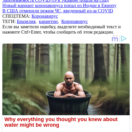
Заболеваемость COVID-19 в Украине пошла на спад
Новый вариант коронавируса попал из Индии в Европу
В США отменили режим ЧС, введенный из-за COVID
СПЕЦТЕМА:
Коронавирус
ТЕГИ:
Бразилия
,
карантин
,
Коронавирус
Если вы заметили ошибку, выделите необходимый текст и
нажмите Ctrl+Enter, чтобы сообщить об этом редакции.