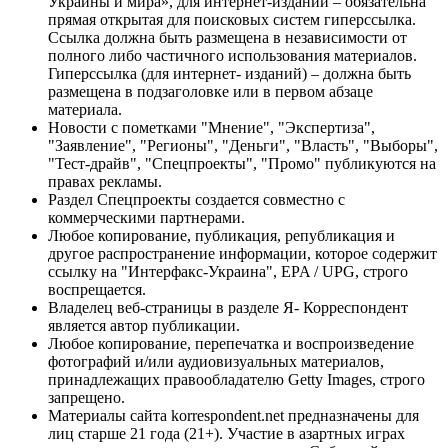
Украины и мира», для интернет-изданий – обязательна
прямая открытая для поисковых систем гиперссылка.
Ссылка должна быть размещена в независимости от
полного либо частичного использования материалов.
Гиперссылка (для интернет- изданий) – должна быть
размещена в подзаголовке или в первом абзаце
материала.
Новости с пометками "Мнение", "Экспертиза",
"Заявление", "Регионы", "Деньги", "Власть", "Выборы",
"Тест-драйв", "Спецпроекты", "Промо" публикуются на
правах рекламы.
Раздел Спецпроекты создается совместно с
коммерческими партнерами.
Любое копирование, публикация, републикация и
другое распространение информации, которое содержит
ссылку на "Интерфакс-Украина", EPA / UPG, строго
воспрещается.
Владелец веб-страницы в разделе Я- Корреспондент
является автор публикации.
Любое копирование, перепечатка и воспроизведение
фотографий и/или аудиовизуальных материалов,
принадлежащих правообладателю Getty Images, строго
запрещено.
Материалы сайта korrespondent.net предназначены для
лиц старше 21 года (21+). Участие в азартных играх