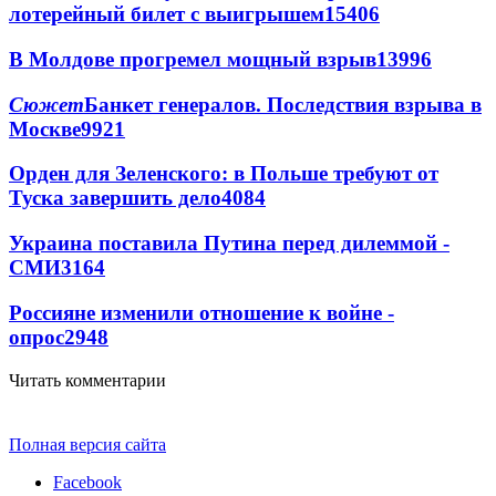
лотерейный билет с выигрышем
15406
В Молдове прогремел мощный взрыв
13996
Сюжет
Банкет генералов. Последствия взрыва в
Москве
9921
Орден для Зеленского: в Польше требуют от
Туска завершить дело
4084
Украина поставила Путина перед дилеммой -
СМИ
3164
Россияне изменили отношение к войне -
опрос
2948
Читать комментарии
Полная версия сайта
Facebook