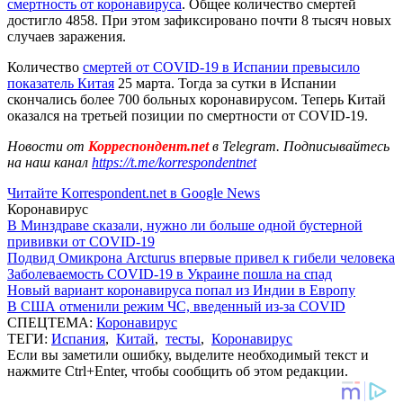
смертность от коронавируса
. Общее количество смертей
достигло 4858. При этом зафиксировано почти 8 тысяч новых
случаев заражения.
Количество
смертей от COVID-19 в Испании превысило
показатель Китая
25 марта. Тогда за сутки в Испании
скончались более 700 больных коронавирусом. Теперь Китай
оказался на третьей позиции по смертности от COVID-19.
Новости от
Корреспондент.net
в Telegram. Подписывайтесь
на наш канал
https://t.me/korrespondentnet
Читайте Korrespondent.net в Google News
Коронавирус
В Минздраве сказали, нужно ли больше одной бустерной
прививки от COVID-19
Подвид Омикрона Arcturus впервые привел к гибели человека
Заболеваемость COVID-19 в Украине пошла на спад
Новый вариант коронавируса попал из Индии в Европу
В США отменили режим ЧС, введенный из-за COVID
СПЕЦТЕМА:
Коронавирус
ТЕГИ:
Испания
,
Китай
,
тесты
,
Коронавирус
Если вы заметили ошибку, выделите необходимый текст и
нажмите Ctrl+Enter, чтобы сообщить об этом редакции.