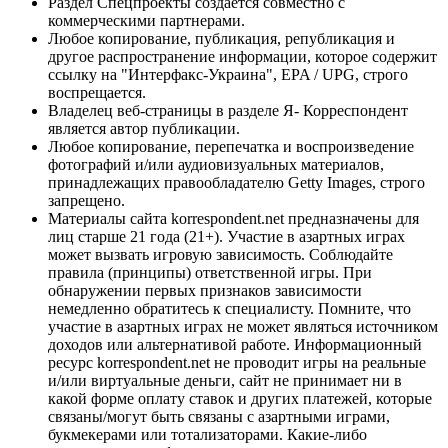
Раздел Спецпроекты создается совместно с
коммерческими партнерами.
Любое копирование, публикация, републикация и
другое распространение информации, которое содержит
ссылку на "Интерфакс-Украина", EPA / UPG, строго
воспрещается.
Владелец веб-страницы в разделе Я- Корреспондент
является автор публикации.
Любое копирование, перепечатка и воспроизведение
фотографий и/или аудиовизуальных материалов,
принадлежащих правообладателю Getty Images, строго
запрещено.
Материалы сайта korrespondent.net предназначены для
лиц старше 21 года (21+). Участие в азартных играх
может вызвать игровую зависимость. Соблюдайте
правила (принципы) ответственной игры. При
обнаружении первых признаков зависимости
немедленно обратитесь к специалисту. Помните, что
участие в азартных играх не может являться источником
доходов или альтернативой работе. Информационный
ресурс korrespondent.net не проводит игры на реальные
и/или виртуальные деньги, сайт не принимает ни в
какой форме оплату ставок и других платежей, которые
связаны/могут быть связаны с азартными играми,
букмекерами или тотализаторами. Какие-либо