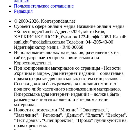
данных
Пользовательское соглашение
Редакция
© 2000-2026, Korrespondent.net
Субъект в сфере онлайн-медиа Название онлайн-медиа -
«КореспонденТ.net» Адрес: 02091, місто Київ,
ХАРКІВСЬКЕ ШОСЕ, будинок 172-Б, офіс 208/1 E-mail:
sunlight@mediadim.com.ua
Телефон: 044-205-43-00
Идентификатор медиа - R40-06068
Использование любых материалов, размещённых на
сайте, разрешается при условии ссылки на
Корреспондент.net.
При копировании материалов со страницы «Новости
Украины и мира», для интернет-изданий – обязательна
прямая открытая для поисковых систем гиперссылка.
Ссылка должна быть размещена в независимости от
полного либо частичного использования материалов.
Гиперссылка (для интернет- изданий) – должна быть
размещена в подзаголовке или в первом абзаце
материала.
Новости с пометками "Мнение", "Экспертиза",
"Заявление", "Регионы", "Деньги", "Власть", "Выборы",
"Тест-драйв", "Спецпроекты", "Промо" публикуются на
правах рекламы.