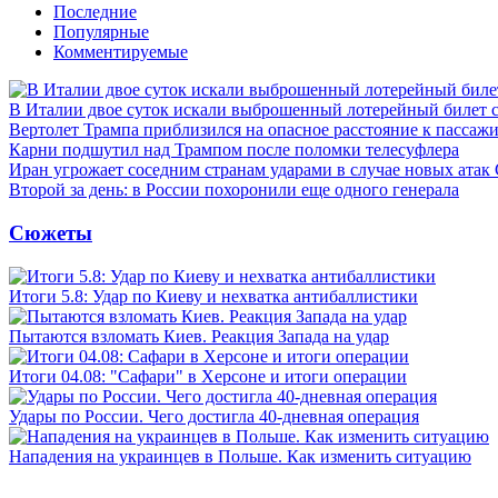
Последние
Популярные
Комментируемые
В Италии двое суток искали выброшенный лотерейный билет
Вертолет Трампа приблизился на опасное расстояние к пассаж
Карни подшутил над Трампом после поломки телесуфлера
Иран угрожает соседним странам ударами в случае новых ат
Второй за день: в России похоронили еще одного генерала
Сюжеты
Итоги 5.8: Удар по Киеву и нехватка антибаллистики
Пытаются взломать Киев. Реакция Запада на удар
Итоги 04.08: "Сафари" в Херсоне и итоги операции
Удары по России. Чего достигла 40-дневная операция
Нападения на украинцев в Польше. Как изменить ситуацию