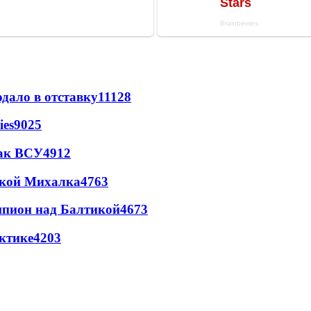
дало в отставку
11128
ies
9025
так ВСУ
4912
цкой Михалка
4763
шпион над Балтикой
4673
ктике
4203