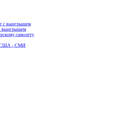
 с выигрышем
ирскому самолету
ак США - СМИ