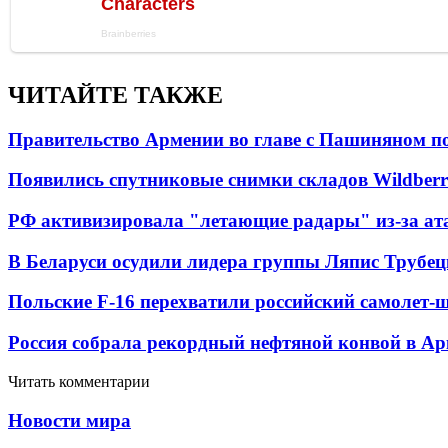
ЧИТАЙТЕ ТАКЖЕ
Правительство Армении во главе с Пашиняном по
Появились спутниковые снимки складов Wildberr
РФ активизировала "летающие радары" из-за а
В Беларуси осудили лидера группы Ляпис Трубе
Польские F-16 перехватили российский самолет-
Россия собрала рекордный нефтяной конвой в Ар
Читать комментарии
Новости мира