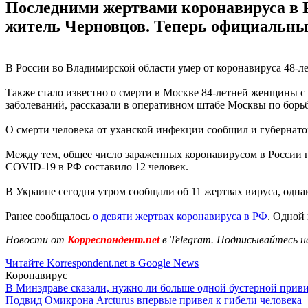
Последними жертвами коронавируса в 
житель Черновцов. Теперь официальных
В России во Владимирской области умер от коронавируса 48-л
Также стало известно о смерти в Москве 84-летней женщины с
заболеваний, рассказали в оперативном штабе Москвы по борьб
О смерти человека от уханской инфекции сообщил и губернатор
Между тем, общее число зараженных коронавирусом в России п
COVID-19 в РФ составило 12 человек.
В Украине сегодня утром сообщали об 11 жертвах вируса, одн
Ранее сообщалось
о девяти жертвах коронавируса в РФ
. Одной 
Новости от
Корреспондент.net
в Telegram. Подписывайтесь н
Читайте Korrespondent.net в Google News
Коронавирус
В Минздраве сказали, нужно ли больше одной бустерной прив
Подвид Омикрона Arcturus впервые привел к гибели человека