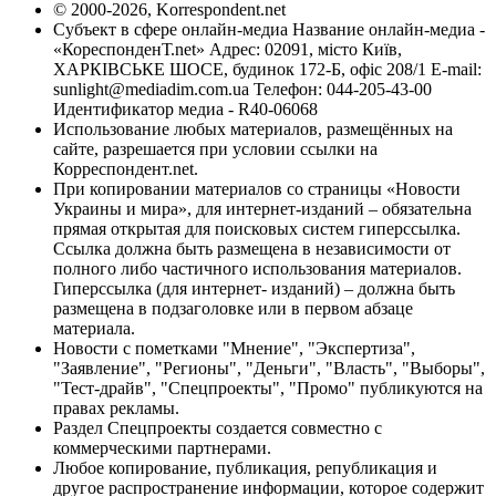
© 2000-2026, Korrespondent.net
Субъект в сфере онлайн-медиа Название онлайн-медиа -
«КореспонденТ.net» Адрес: 02091, місто Київ,
ХАРКІВСЬКЕ ШОСЕ, будинок 172-Б, офіс 208/1 E-mail:
sunlight@mediadim.com.ua
Телефон: 044-205-43-00
Идентификатор медиа - R40-06068
Использование любых материалов, размещённых на
сайте, разрешается при условии ссылки на
Корреспондент.net.
При копировании материалов со страницы «Новости
Украины и мира», для интернет-изданий – обязательна
прямая открытая для поисковых систем гиперссылка.
Ссылка должна быть размещена в независимости от
полного либо частичного использования материалов.
Гиперссылка (для интернет- изданий) – должна быть
размещена в подзаголовке или в первом абзаце
материала.
Новости с пометками "Мнение", "Экспертиза",
"Заявление", "Регионы", "Деньги", "Власть", "Выборы",
"Тест-драйв", "Спецпроекты", "Промо" публикуются на
правах рекламы.
Раздел Спецпроекты создается совместно с
коммерческими партнерами.
Любое копирование, публикация, републикация и
другое распространение информации, которое содержит