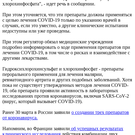
хлорохинфосфата", - идет речь в сообщении.
При этом уточняется, что эти препараты должны применяться
с целью лечения COVID-19 только по указанию врачей в
случаях, если это уместно, а другие клинические испытания
недоступны или уже проведены.
При этом регулятор обязал медицинские учреждения
подробно информировать о ходе применения препаратов при
лечении COVID-19, в том числе о рисках и взаимодействие с
другими лекарствами.
Гидроксихлорохинсульфат и хлорохинфосфат - препараты
перорального применения для лечения малярии,
ревматоидного артрита и других подобных заболеваний. Хотя
пока не существует утвержденных методов лечения COVID-
19, оба препарата проявили активность в лабораторных
исследованиях против коронавирусов, включая SARS-CoV-2
(вирус, который вызывает COVID-19).
Ранее 30 марта в России заявили
о создании трех препаратов
от коронавируса.
Напомним, во Франции заявили
об успешных результатах
клинического исследования
действия комбинации двух