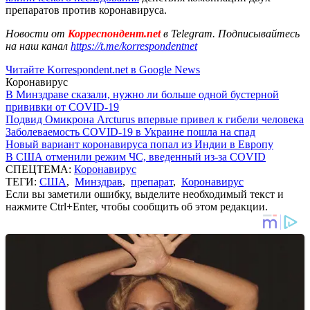
препаратов против коронавируса.
Новости от
Корреспондент.net
в Telegram. Подписывайтесь
на наш канал
https://t.me/korrespondentnet
Читайте Korrespondent.net в Google News
Коронавирус
В Минздраве сказали, нужно ли больше одной бустерной
прививки от COVID-19
Подвид Омикрона Arcturus впервые привел к гибели человека
Заболеваемость COVID-19 в Украине пошла на спад
Новый вариант коронавируса попал из Индии в Европу
В США отменили режим ЧС, введенный из-за COVID
СПЕЦТЕМА:
Коронавирус
ТЕГИ:
США
,
Минздрав
,
препарат
,
Коронавирус
Если вы заметили ошибку, выделите необходимый текст и
нажмите Ctrl+Enter, чтобы сообщить об этом редакции.