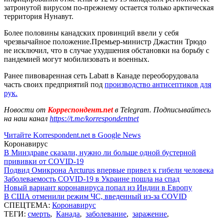
затронутой вирусом по-прежнему остается только арктическая
территория Нунавут.
Более половины канадских провинций ввели у себя
чрезвычайное положение.Премьер-министр Джастин Трюдо
не исключил, что в случае ухудшения обстановки на борьбу с
пандемией могут мобилизовать и военных.
Ранее пивоваренная сеть Labatt в Канаде переоборудовала
часть своих предприятий под
производство антисептиков для
рук.
Новости от
Корреспондент.net
в Telegram. Подписывайтесь
на наш канал
https://t.me/korrespondentnet
Читайте Korrespondent.net в Google News
Коронавирус
В Минздраве сказали, нужно ли больше одной бустерной
прививки от COVID-19
Подвид Омикрона Arcturus впервые привел к гибели человека
Заболеваемость COVID-19 в Украине пошла на спад
Новый вариант коронавируса попал из Индии в Европу
В США отменили режим ЧС, введенный из-за COVID
СПЕЦТЕМА:
Коронавирус
ТЕГИ:
смерть
,
Канада
,
заболевание
,
заражение
,