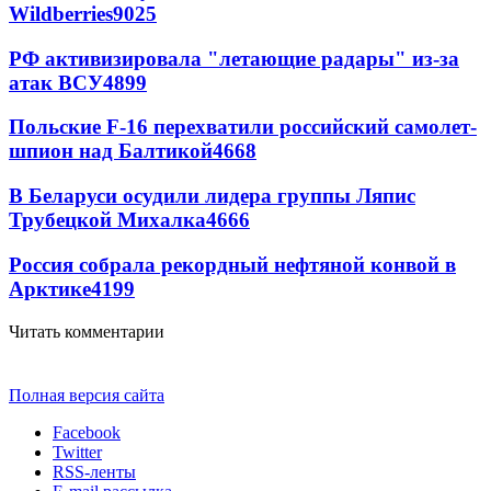
Wildberries
9025
РФ активизировала "летающие радары" из-за
атак ВСУ
4899
Польские F-16 перехватили российский самолет-
шпион над Балтикой
4668
В Беларуси осудили лидера группы Ляпис
Трубецкой Михалка
4666
Россия собрала рекордный нефтяной конвой в
Арктике
4199
Читать комментарии
Полная версия сайта
Facebook
Twitter
RSS-ленты