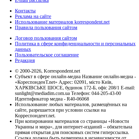
E-mail рассылка
Контакты
Реклама на сайте
Использование материалов korrespondent.net
Правила пользования сайтом
Договор пользования сайтом
Политика в сфере конфиденциальности и персональных
данных
Пользовательское соглашение
Редакция
© 2000-2026, Korrespondent.net
Субъект в сфере онлайн-медиа Название онлайн-медиа -
«КореспонденТ.net» Адрес: 02091, місто Київ,
ХАРКІВСЬКЕ ШОСЕ, будинок 172-Б, офіс 208/1 E-mail:
sunlight@mediadim.com.ua
Телефон: 044-205-43-00
Идентификатор медиа - R40-06068
Использование любых материалов, размещённых на
сайте, разрешается при условии ссылки на
Корреспондент.net.
При копировании материалов со страницы «Новости
Украины и мира», для интернет-изданий – обязательна
прямая открытая для поисковых систем гиперссылка.
Ссылка должна быть размещена в независимости от