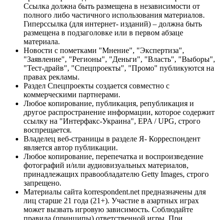
Ссылка должна быть размещена в независимости от
полного либо частичного использования материалов.
Гиперссылка (для интернет- изданий) – должна быть
размещена в подзаголовке или в первом абзаце
материала.
Новости с пометками "Мнение", "Экспертиза",
"Заявление", "Регионы", "Деньги", "Власть", "Выборы",
"Тест-драйв", "Спецпроекты", "Промо" публикуются на
правах рекламы.
Раздел Спецпроекты создается совместно с
коммерческими партнерами.
Любое копирование, публикация, републикация и
другое распространение информации, которое содержит
ссылку на "Интерфакс-Украина", EPA / UPG, строго
воспрещается.
Владелец веб-страницы в разделе Я- Корреспондент
является автор публикации.
Любое копирование, перепечатка и воспроизведение
фотографий и/или аудиовизуальных материалов,
принадлежащих правообладателю Getty Images, строго
запрещено.
Материалы сайта korrespondent.net предназначены для
лиц старше 21 года (21+). Участие в азартных играх
может вызвать игровую зависимость. Соблюдайте
правила (принципы) ответственной игры. При