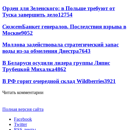
Орден для Зеленского: в Польше требуют от
Туска завершить дело
12754
Сюжет
Банкет генералов. Последствия взрыва в
Москве
9052
Молдова задействовала стратегический запас
воды из-за обмеления Днестра
7643
В Беларуси осудили лидера группы Ляпис
Трубецкой Михалка
4862
В РФ горит очередной склад Wildberries
3921
Читать комментарии
Полная версия сайта
Facebook
Twitter
RSS-ленты