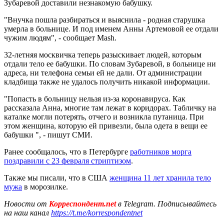
Зубаревой доставили незнакомую бабушку.
"Внучка пошла разбираться и выяснила - родная старушка
умерла в больнице. И под именем Анны Артемовой ее отдали
чужим людям", - сообщает Mash.
32-летняя москвичка теперь разыскивает людей, которым
отдали тело ее бабушки. По словам Зубаревой, в больнице ни
адреса, ни телефона семьи ей не дали. От администрации
кладбища также не удалось получить никакой информации.
"Попасть в больницу нельзя из-за коронавируса. Как
рассказала Анна, многие там лежат в коридорах. Табличку на
каталке могли потерять, отчего и возникла путаница. При
этом женщина, которую ей привезли, была одета в вещи ее
бабушки ", - пишут СМИ.
Ранее сообщалось, что в Петербурге
работников морга
поздравили с 23 февраля стриптизом
.
Также мы писали, что в США
женщина 11 лет хранила тело
мужа
в морозилке.
Новости от
Корреспондент.net
в Telegram. Подписывайтесь
на наш канал
https://t.me/korrespondentnet