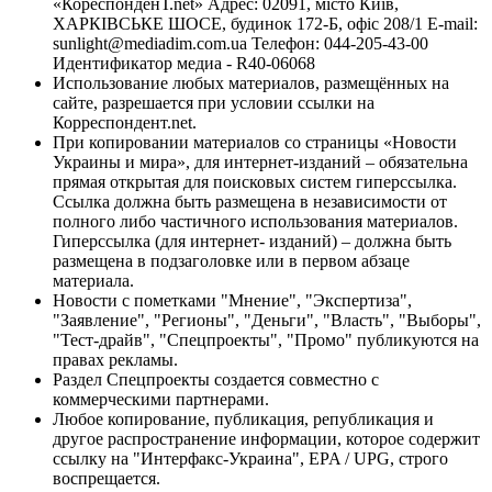
«КореспонденТ.net» Адрес: 02091, місто Київ,
ХАРКІВСЬКЕ ШОСЕ, будинок 172-Б, офіс 208/1 E-mail:
sunlight@mediadim.com.ua
Телефон: 044-205-43-00
Идентификатор медиа - R40-06068
Использование любых материалов, размещённых на
сайте, разрешается при условии ссылки на
Корреспондент.net.
При копировании материалов со страницы «Новости
Украины и мира», для интернет-изданий – обязательна
прямая открытая для поисковых систем гиперссылка.
Ссылка должна быть размещена в независимости от
полного либо частичного использования материалов.
Гиперссылка (для интернет- изданий) – должна быть
размещена в подзаголовке или в первом абзаце
материала.
Новости с пометками "Мнение", "Экспертиза",
"Заявление", "Регионы", "Деньги", "Власть", "Выборы",
"Тест-драйв", "Спецпроекты", "Промо" публикуются на
правах рекламы.
Раздел Спецпроекты создается совместно с
коммерческими партнерами.
Любое копирование, публикация, републикация и
другое распространение информации, которое содержит
ссылку на "Интерфакс-Украина", EPA / UPG, строго
воспрещается.