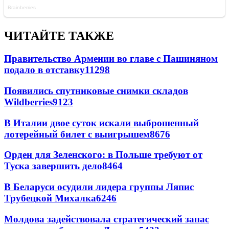
ЧИТАЙТЕ ТАКЖЕ
Правительство Армении во главе с Пашиняном
подало в отставку
11298
Появились спутниковые снимки складов
Wildberries
9123
В Италии двое суток искали выброшенный
лотерейный билет с выигрышем
8676
Орден для Зеленского: в Польше требуют от
Туска завершить дело
8464
В Беларуси осудили лидера группы Ляпис
Трубецкой Михалка
6246
Молдова задействовала стратегический запас