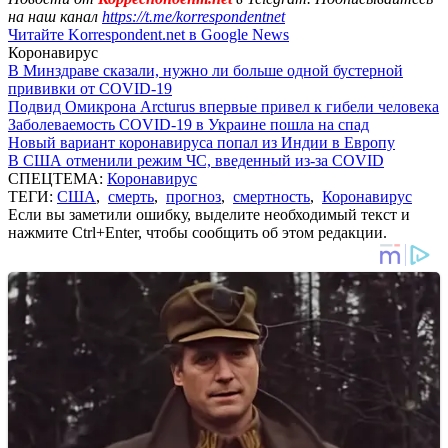
на наш канал
https://t.me/korrespondentnet
Читайте Korrespondent.net в Google News
Коронавирус
В Минздраве сказали, нужно ли больше одной бустерной
прививки от COVID-19
Подвид Омикрона Arcturus впервые привел к гибели человека
Заболеваемость COVID-19 в Украине пошла на спад
Новый вариант коронавируса попал из Индии в Европу
В США отменили режим ЧС, введенный из-за COVID
СПЕЦТЕМА:
Коронавирус
ТЕГИ:
США
,
смерть
,
прогноз
,
смертность
,
Коронавирус
Если вы заметили ошибку, выделите необходимый текст и
нажмите Ctrl+Enter, чтобы сообщить об этом редакции.