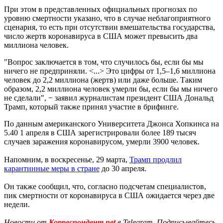
При этом в представленных официальных прогнозах по
уровню смертности указано, что в случае неблагоприятного
сценария, то есть при отсутствии вмешательства государства,
число жертв коронавируса в США может превысить два
миллиона человек.
"Вопрос заключается в том, что случилось бы, если бы мы
ничего не предприняли. <...> Это цифры от 1,5–1,6 миллиона
человек до 2,2 миллиона (жертв) или даже больше. Таким
образом, 2,2 миллиона человек умерли бы, если бы мы ничего
не сделали", − заявил журналистам президент США Дональд
Трамп, который также принял участие в брифинге.
По данным американского Университета Джонса Хопкинса на
5.40 1 апреля в США зарегистрировали более 189 тысяч
случаев заражения коронавирусом, умерли 3900 человек.
Напомним, в воскресенье, 29 марта,
Трамп продлил
карантинные меры в стране
до 30 апреля.
Он также сообщил, что, согласно подсчетам специалистов,
пик смертности от коронавируса в США ожидается через две
недели.
Новости от
Корреспондент.net
в Telegram. Подписывайтесь