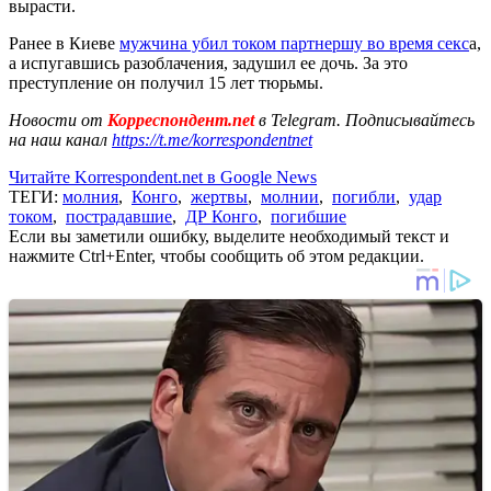
вырасти.
Ранее в Киеве
мужчина убил током партнершу во время секс
а,
а испугавшись разоблачения, задушил ее дочь. За это
преступление он получил 15 лет тюрьмы.
Новости от
Корреспондент.net
в Telegram. Подписывайтесь
на наш канал
https://t.me/korrespondentnet
Читайте Korrespondent.net в Google News
ТЕГИ:
молния
,
Конго
,
жертвы
,
молнии
,
погибли
,
удар
током
,
пострадавшие
,
ДР Конго
,
погибшие
Если вы заметили ошибку, выделите необходимый текст и
нажмите Ctrl+Enter, чтобы сообщить об этом редакции.