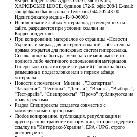
«КореспонденТ.net» Адрес: 02091, місто Київ,
ХАРКІВСЬКЕ ШОСЕ, будинок 172-Б, офіс 208/1 E-mail:
sunlight@mediadim.com.ua
Телефон: 044-205-43-00
Идентификатор медиа - R40-06068
Использование любых материалов, размещённых на
сайте, разрешается при условии ссылки на
Корреспондент.net.
При копировании материалов со страницы «Новости
Украины и мира», для интернет-изданий – обязательна
прямая открытая для поисковых систем гиперссылка.
Ссылка должна быть размещена в независимости от
полного либо частичного использования материалов.
Гиперссылка (для интернет- изданий) – должна быть
размещена в подзаголовке или в первом абзаце
материала.
Новости с пометками "Мнение", "Экспертиза",
"Заявление", "Регионы", "Деньги", "Власть", "Выборы",
"Тест-драйв", "Спецпроекты", "Промо" публикуются на
правах рекламы.
Раздел Спецпроекты создается совместно с
коммерческими партнерами.
Любое копирование, публикация, републикация и
другое распространение информации, которое содержит
ссылку на "Интерфакс-Украина", EPA / UPG, строго
воспрещается.