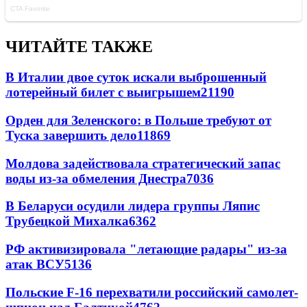
ЧИТАЙТЕ ТАКЖЕ
В Италии двое суток искали выброшенный
лотерейный билет с выигрышем
21190
Орден для Зеленского: в Польше требуют от
Туска завершить дело
11869
Молдова задействовала стратегический запас
воды из-за обмеления Днестра
7036
В Беларуси осудили лидера группы Ляпис
Трубецкой Михалка
6362
РФ активизировала "летающие радары" из-за
атак ВСУ
5136
Польские F-16 перехватили российский самолет-