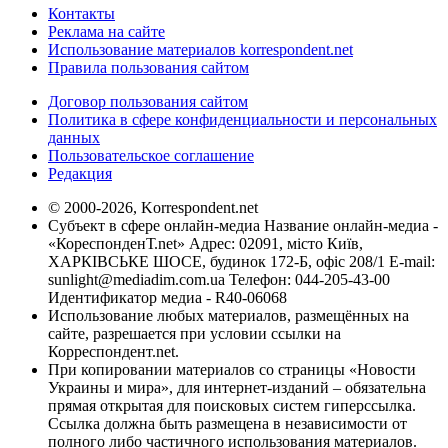
Контакты
Реклама на сайте
Использование материалов korrespondent.net
Правила пользования сайтом
Договор пользования сайтом
Политика в сфере конфиденциальности и персональных
данных
Пользовательское соглашение
Редакция
© 2000-2026, Korrespondent.net
Субъект в сфере онлайн-медиа Название онлайн-медиа -
«КореспонденТ.net» Адрес: 02091, місто Київ,
ХАРКІВСЬКЕ ШОСЕ, будинок 172-Б, офіс 208/1 E-mail:
sunlight@mediadim.com.ua
Телефон: 044-205-43-00
Идентификатор медиа - R40-06068
Использование любых материалов, размещённых на
сайте, разрешается при условии ссылки на
Корреспондент.net.
При копировании материалов со страницы «Новости
Украины и мира», для интернет-изданий – обязательна
прямая открытая для поисковых систем гиперссылка.
Ссылка должна быть размещена в независимости от
полного либо частичного использования материалов.