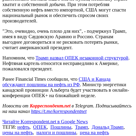
хватит и собственной добычи. При этом потребляя
собственную нефть вместо импортной, США могут спасти
национальный рынок и обеспечить спросом своих
производителей.
"Это, очевидно, очень плохо для них", - подчеркнул Трамп,
имея в виду Саудовскую Аравию и Россию. Странам
выгоднее договориться и не рисковать потерять рынки,
считает американский президент.
Напомним, что
Трамп назвал ОПЕК незаконной структурой
.
Нефтяная картель относится несправедливо к Америке,
пожаловался президент.
Ранее Financial Times сообщили, что
США и Канада
обсуждают пошлины на нефть из РФ
. Министр энергетики
канадской провинции Альберта будет участвовать в онлайн-
конференции ОПЕК+ на ближайшей неделе.
Новости от
Корреспондент.net
в Telegram. Подписывайтесь
на наш канал
https://t.me/korrespondentnet
Читайте Korrespondent.net в Google News
ТЕГИ:
нефть
,
ОПЕК
,
Пошлины
,
Трамп
,
Дональд Трамп
,
цены на нефть
,
налоги и пошлины
,
цена на нефть