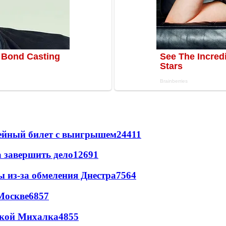
рейный билет с выигрышем
24411
а завершить дело
12691
ы из-за обмеления Днестра
7564
Москве
6857
цкой Михалка
4855