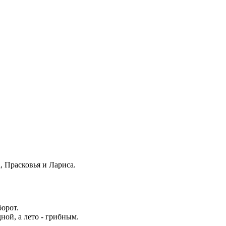
, Прасковья и Лариса.
борот.
дной, а лето - грибным.