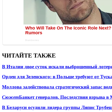
ЧИТАЙТЕ ТАКЖЕ
В Италии двое суток искали выброшенный лоте
Орден для Зеленского: в Польше требуют от Туск
Молдова задействовала стратегический запас вод
Сюжет
Банкет генералов. Последствия взрыва в 
В Беларуси осудили лидера группы Ляпис Трубе