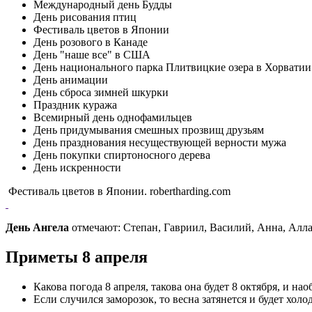
Международный день Будды
День рисования птиц
Фестиваль цветов в Японии
День розового в Канаде
День "наше все" в США
День национального парка Плитвицкие озера в Хорватии
День анимации
День сброса зимней шкурки
Праздник куража
Всемирный день однофамильцев
День придумывания смешных прозвищ друзьям
День празднования несуществующей верности мужа
День покупки спиртоносного дерева
День искренности
Фестиваль цветов в Японии. robertharding.com
День Ангела
отмечают: Степан, Гавриил, Василий, Анна, Алла
Приметы 8 апреля
Какова погода 8 апреля, такова она будет 8 октября, и нао
Если случился заморозок, то весна затянется и будет холо