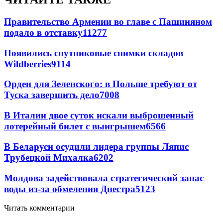
Правительство Армении во главе с Пашиняном
подало в отставку
11277
Появились спутниковые снимки складов
Wildberries
9114
Орден для Зеленского: в Польше требуют от
Туска завершить дело
7008
В Италии двое суток искали выброшенный
лотерейный билет с выигрышем
6566
В Беларуси осудили лидера группы Ляпис
Трубецкой Михалка
6202
Молдова задействовала стратегический запас
воды из-за обмеления Днестра
5123
Читать комментарии