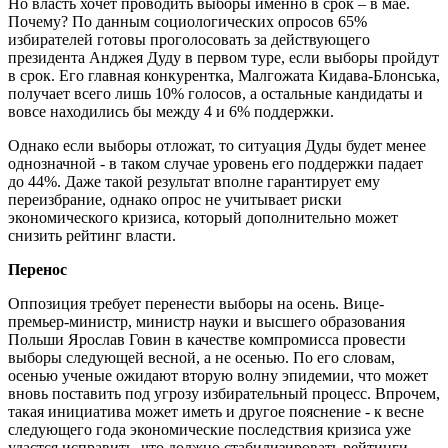
Но власть хочет проводить выборы именно в срок – в мае.
Почему? По данным социологических опросов 65%
избирателей готовы проголосовать за действующего
президента Анджея Дуду в первом туре, если выборы пройдут
в срок. Его главная конкурентка, Малгожата Кидава-Блонська,
получает всего лишь 10% голосов, а остальные кандидаты и
вовсе находились бы между 4 и 6% поддержки.
Однако если выборы отложат, то ситуация Дуды будет менее
однозначной - в таком случае уровень его поддержки падает
до 44%. Даже такой результат вполне гарантирует ему
переизбрание, однако опрос не учитывает риски
экономического кризиса, который дополнительно может
снизить рейтинг власти.
Перенос
Оппозиция требует перенести выборы на осень. Вице-
премьер-министр, министр науки и высшего образования
Польши Ярослав Говин в качестве компромисса провести
выборы следующей весной, а не осенью. По его словам,
осенью ученые ожидают вторую волну эпидемии, что может
вновь поставить под угрозу избирательный процесс. Впрочем,
такая инициатива может иметь и другое пояснение - к весне
следующего года экономические последствия кризиса уже
удастся исправить, что должно стабилизировать рейтинги