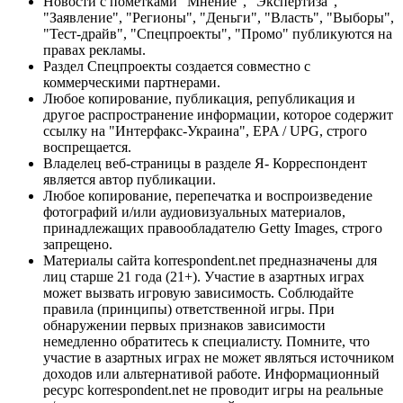
Новости с пометками "Мнение", "Экспертиза",
"Заявление", "Регионы", "Деньги", "Власть", "Выборы",
"Тест-драйв", "Спецпроекты", "Промо" публикуются на
правах рекламы.
Раздел Спецпроекты создается совместно с
коммерческими партнерами.
Любое копирование, публикация, републикация и
другое распространение информации, которое содержит
ссылку на "Интерфакс-Украина", EPA / UPG, строго
воспрещается.
Владелец веб-страницы в разделе Я- Корреспондент
является автор публикации.
Любое копирование, перепечатка и воспроизведение
фотографий и/или аудиовизуальных материалов,
принадлежащих правообладателю Getty Images, строго
запрещено.
Материалы сайта korrespondent.net предназначены для
лиц старше 21 года (21+). Участие в азартных играх
может вызвать игровую зависимость. Соблюдайте
правила (принципы) ответственной игры. При
обнаружении первых признаков зависимости
немедленно обратитесь к специалисту. Помните, что
участие в азартных играх не может являться источником
доходов или альтернативой работе. Информационный
ресурс korrespondent.net не проводит игры на реальные