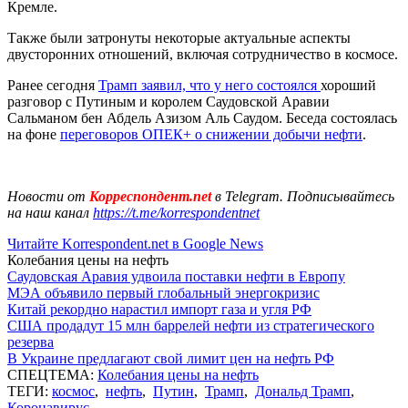
Кремле.
Также были затронуты некоторые актуальные аспекты
двусторонних отношений, включая сотрудничество в космосе.
Ранее сегодня
Трамп заявил, что у него состоялся
хороший
разговор с Путиным и королем Саудовской Аравии
Сальманом бен Абдель Азизом Аль Саудом. Беседа состоялась
на фоне
переговоров ОПЕК+ о снижении добычи нефти
.
Новости от
Корреспондент.net
в Telegram. Подписывайтесь
на наш канал
https://t.me/korrespondentnet
Читайте Korrespondent.net в Google News
Колебания цены на нефть
Саудовская Аравия удвоила поставки нефти в Европу
МЭА объявило первый глобальный энергокризис
Китай рекордно нарастил импорт газа и угля РФ
США продадут 15 млн баррелей нефти из стратегического
резерва
В Украине предлагают свой лимит цен на нефть РФ
СПЕЦТЕМА:
Колебания цены на нефть
ТЕГИ:
космос
,
нефть
,
Путин
,
Трамп
,
Дональд Трамп
,
Коронавирус