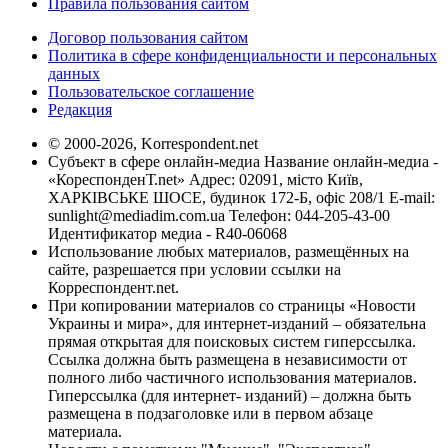
Правила пользования сайтом
Договор пользования сайтом
Политика в сфере конфиденциальности и персональных
данных
Пользовательское соглашение
Редакция
© 2000-2026, Korrespondent.net
Субъект в сфере онлайн-медиа Название онлайн-медиа -
«КореспонденТ.net» Адрес: 02091, місто Київ,
ХАРКІВСЬКЕ ШОСЕ, будинок 172-Б, офіс 208/1 E-mail:
sunlight@mediadim.com.ua
Телефон: 044-205-43-00
Идентификатор медиа - R40-06068
Использование любых материалов, размещённых на
сайте, разрешается при условии ссылки на
Корреспондент.net.
При копировании материалов со страницы «Новости
Украины и мира», для интернет-изданий – обязательна
прямая открытая для поисковых систем гиперссылка.
Ссылка должна быть размещена в независимости от
полного либо частичного использования материалов.
Гиперссылка (для интернет- изданий) – должна быть
размещена в подзаголовке или в первом абзаце
материала.