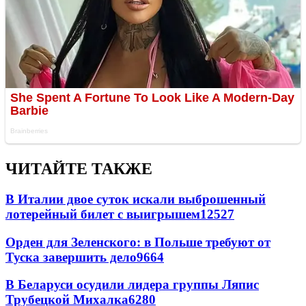
ЧИТАЙТЕ ТАКЖЕ
В Италии двое суток искали выброшенный
лотерейный билет с выигрышем
12527
Орден для Зеленского: в Польше требуют от
Туска завершить дело
9664
В Беларуси осудили лидера группы Ляпис
Трубецкой Михалка
6280