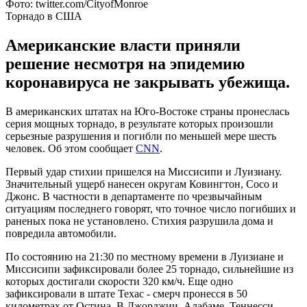
Фото: twitter.com/CityofMonroe
Торнадо в США
Американские власти приняли
решение несмотря на эпидемию
коронавируса не закрывать убежища.
В американских штатах на Юго-Востоке страны пронеслась
серия мощных торнадо, в результате которых произошли
серьезные разрушения и погибли по меньшей мере шесть
человек. Об этом сообщает
CNN
.
Первый удар стихии пришелся на Миссисипи и Луизиану.
Значительный ущерб нанесен округам Ковингтон, Сосо и
Джонс. В частности в департаменте по чрезвычайным
ситуациям последнего говорят, что точное число погибших и
раненых пока не установлено. Стихия разрушила дома и
повредила автомобили.
По состоянию на 21:30 по местному времени в Луизиане и
Миссисипи зафиксировали более 25 торнадо, сильнейшие из
которых достигали скорости 320 км/ч. Еще одно
зафиксировали в штате Техас - смерч пронесся в 50
километрах от Остина. В Джорджии, Алабаме, Теннесси