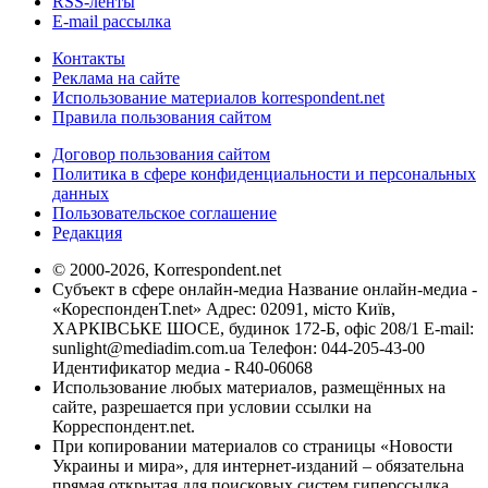
RSS-ленты
E-mail рассылка
Контакты
Реклама на сайте
Использование материалов korrespondent.net
Правила пользования сайтом
Договор пользования сайтом
Политика в сфере конфиденциальности и персональных
данных
Пользовательское соглашение
Редакция
© 2000-2026, Korrespondent.net
Субъект в сфере онлайн-медиа Название онлайн-медиа -
«КореспонденТ.net» Адрес: 02091, місто Київ,
ХАРКІВСЬКЕ ШОСЕ, будинок 172-Б, офіс 208/1 E-mail:
sunlight@mediadim.com.ua
Телефон: 044-205-43-00
Идентификатор медиа - R40-06068
Использование любых материалов, размещённых на
сайте, разрешается при условии ссылки на
Корреспондент.net.
При копировании материалов со страницы «Новости
Украины и мира», для интернет-изданий – обязательна
прямая открытая для поисковых систем гиперссылка.