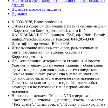
Политика в сфере конфиденциальности и персональных
данных
Пользовательское соглашение
Редакция
© 2000-2026, Korrespondent.net
Субъект в сфере онлайн-медиа Название онлайн-медиа -
«КореспонденТ.net» Адрес: 02091, місто Київ,
ХАРКІВСЬКЕ ШОСЕ, будинок 172-Б, офіс 208/1 E-mail:
sunlight@mediadim.com.ua
Телефон: 044-205-43-00
Идентификатор медиа - R40-06068
Использование любых материалов, размещённых на
сайте, разрешается при условии ссылки на
Корреспондент.net.
При копировании материалов со страницы «Новости
Украины и мира», для интернет-изданий – обязательна
прямая открытая для поисковых систем гиперссылка.
Ссылка должна быть размещена в независимости от
полного либо частичного использования материалов.
Гиперссылка (для интернет- изданий) – должна быть
размещена в подзаголовке или в первом абзаце
материала.
Новости с пометками "Мнение", "Экспертиза",
"Заявление", "Регионы", "Деньги", "Власть", "Выборы",
"Тест-драйв", "Спецпроекты", "Промо" публикуются на