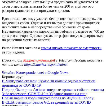
открытом воздухе. Итальянцам предписано не удаляться от
своего места жительства более чем на 200 м, причем это
распространяется и на прогулки с детьми.
Единственные, кому удается беспрепятственно выходить, это
владельцы собак. Однако и их выгул должен производиться
исключительно в непосредственной близости от дома.
Нарушения карантина караются штрафами в размере от 400 до
трех тысяч евро. Однако суммы штрафов могут варьироваться
по решению местных властей.
Ранее Италия заявила о
самом низком показателе смертности
за три недели.
Новости от
Корреспондент.net
в Telegram. Подписывайтесь
на наш канал
https://t.me/korrespondentnet
Читайте Korrespondent.net в Google News
Коронавирус
В Минздраве сказали, нужно ли больше одной бустерной
прививки от COVID-19
Подвид Омикрона Arcturus впервые привел к гибели человека
Заболеваемость COVID-19 в Украине пошла на спад
Новый вариант коронавируса попал из Индии в Европу
В США отменили режим ЧС, введенный из-за COVID