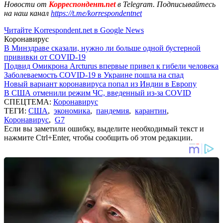
Новости от
Корреспондент.net
в Telegram. Подписывайтесь
на наш канал
https://t.me/korrespondentnet
Читайте Korrespondent.net в Google News
Коронавирус
В Минздраве сказали, нужно ли больше одной бустерной
прививки от COVID-19
Подвид Омикрона Arcturus впервые привел к гибели человека
Заболеваемость COVID-19 в Украине пошла на спад
Новый вариант коронавируса попал из Индии в Европу
В США отменили режим ЧС, введенный из-за COVID
СПЕЦТЕМА:
Коронавирус
ТЕГИ:
США
,
экономика
,
пандемия
,
карантин
,
Коронавирус
,
G7
Если вы заметили ошибку, выделите необходимый текст и
нажмите Ctrl+Enter, чтобы сообщить об этом редакции.