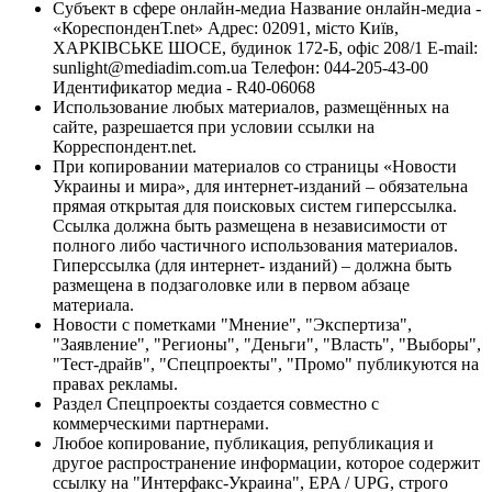
Субъект в сфере онлайн-медиа Название онлайн-медиа -
«КореспонденТ.net» Адрес: 02091, місто Київ,
ХАРКІВСЬКЕ ШОСЕ, будинок 172-Б, офіс 208/1 E-mail:
sunlight@mediadim.com.ua
Телефон: 044-205-43-00
Идентификатор медиа - R40-06068
Использование любых материалов, размещённых на
сайте, разрешается при условии ссылки на
Корреспондент.net.
При копировании материалов со страницы «Новости
Украины и мира», для интернет-изданий – обязательна
прямая открытая для поисковых систем гиперссылка.
Ссылка должна быть размещена в независимости от
полного либо частичного использования материалов.
Гиперссылка (для интернет- изданий) – должна быть
размещена в подзаголовке или в первом абзаце
материала.
Новости с пометками "Мнение", "Экспертиза",
"Заявление", "Регионы", "Деньги", "Власть", "Выборы",
"Тест-драйв", "Спецпроекты", "Промо" публикуются на
правах рекламы.
Раздел Спецпроекты создается совместно с
коммерческими партнерами.
Любое копирование, публикация, републикация и
другое распространение информации, которое содержит
ссылку на "Интерфакс-Украина", EPA / UPG, строго