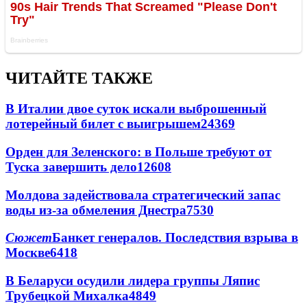
ЧИТАЙТЕ ТАКЖЕ
В Италии двое суток искали выброшенный
лотерейный билет с выигрышем
24369
Орден для Зеленского: в Польше требуют от
Туска завершить дело
12608
Молдова задействовала стратегический запас
воды из-за обмеления Днестра
7530
Сюжет
Банкет генералов. Последствия взрыва в
Москве
6418
В Беларуси осудили лидера группы Ляпис
Трубецкой Михалка
4849