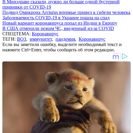
В Минздраве сказали, нужно ли больше одной бустерной
прививки от COVID-19
Подвид Омикрона Arcturus впервые привел к гибели человека
Заболеваемость COVID-19 в Украине пошла на спад
Новый вариант коронавируса попал из Индии в Европу
В США отменили режим ЧС, введенный из-за COVID
СПЕЦТЕМА:
Коронавирус
ТЕГИ:
ВОЗ
,
иммунитет
,
пандемия
,
Коронавирус
Если вы заметили ошибку, выделите необходимый текст и
нажмите Ctrl+Enter, чтобы сообщить об этом редакции.