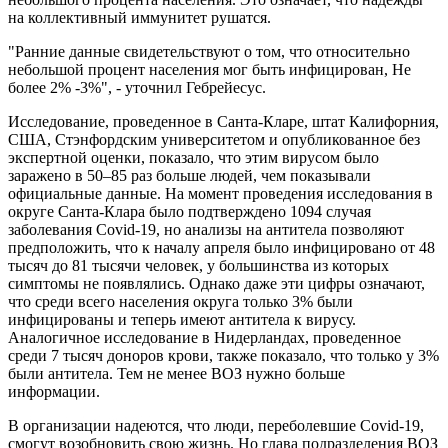
на коллективный иммунитет рушатся.
"Ранние данные свидетельствуют о том, что относительно
небольшой процент населения мог быть инфицирован, Не
более 2% -3%", - уточнил Гебрейесус.
Исследование, проведенное в Санта-Кларе, штат Калифорния,
США, Стэнфордским университетом и опубликованное без
экспертной оценки, показало, что этим вирусом было
заражено в 50–85 раз больше людей, чем показывали
официальные данные. На момент проведения исследования в
округе Санта-Клара было подтверждено 1094 случая
заболевания Covid-19, но анализы на антитела позволяют
предположить, что к началу апреля было инфицировано от 48
тысяч до 81 тысячи человек, у большинства из которых
симптомы не появлялись. Однако даже эти цифры означают,
что среди всего населения округа только 3% были
инфицированы и теперь имеют антитела к вирусу.
Аналогичное исследование в Нидерландах, проведенное
среди 7 тысяч доноров крови, также показало, что только у 3%
были антитела. Тем не менее ВОЗ нужно больше
информации.
В организации надеются, что люди, переболевшие Covid-19,
смогут возобновить свою жизнь. Но глава подразделения ВОЗ