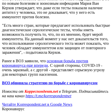
по новым болезням и зоонозным инфекциям Мария Ван
Керхов утверждает, что даже если тесты показали наличие
антител у человека, это не доказывает, что у него есть
иммунитет против болезни.
"Есть много стран, которые предлагают использовать быстрые
диагностические серологические тесты, чтобы иметь
возможность получить то, что, по их мнению, будет мерой
иммунитета. На данный момент у нас нет доказательств того,
что использование серологического теста может показать, что
человек обладает иммунитетом или защищен от повторного
заражения", - подытожила Керхов.
Ранее в ВОЗ заявили, что
основная борьба против
коронавируса еще впереди
. С одной стороны, COVID-19 -
очень заразный, а с другой - представляет серьезную угрозу
для некоторых групп населения.
ВОЗ обновила стратегию по борьбе с коронавирусом
Новости от
Корреспондент.net
в Telegram. Подписывайтесь
на наш канал
https://t.me/korrespondentnet
Читайте Korrespondent.net в Google News
Коронавирус