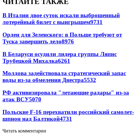
ЧИТАЙТЕ ТАКЖЕ
В Италии двое суток искали выброшенный
лотерейный билет с выигрышем
9731
Орден для Зеленского: в Польше требуют от
Туска завершить дело
8976
В Беларуси осудили лидера группы Ляпис
Трубецкой Михалка
6261
Молдова задействовала стратегический запас
воды из-за обмеления Днестра
5532
РФ активизировала "летающие радары" из-за
атак ВСУ
5070
Польские F-16 перехватили российский самолет-
шпион над Балтикой
4731
Читать комментарии