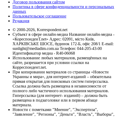
Договор пользования сайтом
Политика в сфере конфиденциальности и персональных
данных
Пользовательское соглашение
Редакция
© 2000-2026, Korrespondent.net
Субъект в сфере онлайн-медиа Название онлайн-медиа -
«КореспонденТ.net» Адрес: 02091, місто Київ,
ХАРКІВСЬКЕ ШОСЕ, будинок 172-Б, офіс 208/1 E-mail:
sunlight@mediadim.com.ua
Телефон: 044-205-43-00
Идентификатор медиа - R40-06068
Использование любых материалов, размещённых на
сайте, разрешается при условии ссылки на
Корреспондент.net.
При копировании материалов со страницы «Новости
Украины и мира», для интернет-изданий – обязательна
прямая открытая для поисковых систем гиперссылка.
Ссылка должна быть размещена в независимости от
полного либо частичного использования материалов.
Гиперссылка (для интернет- изданий) – должна быть
размещена в подзаголовке или в первом абзаце
материала.
Новости с пометками "Мнение", "Экспертиза",
"Заявление", "Регионы", "Деньги", "Власть", "Выборы",