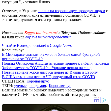
ситуации ", - заявлял Ляшко.
Отметим, в Украине
анализ на коронавирус проводят людям
с
его симптомами, контактирующим с больными COVID, а
также вернувшимся из-за границы гражданам.
Новости от
Корреспондент.net
в Telegram. Подписывайтесь
на наш канал
https://t.me/korrespondentnet
Читайте Korrespondent.net в Google News
Коронавирус
В Минздраве сказали, нужно ли больше одной бустерной
прививки от COVID-19
Подвид Омикрона Arcturus впервые привел к гибели человека
Заболеваемость COVID-19 в Украине пошла на спад
Новый вариант коронавируса попал из Индии в Европу
В США отменили режим ЧС, введенный из-за COVID
СПЕЦТЕМА:
Коронавирус
ТЕГИ:
ученые
,
пандемия
,
Коронавирус
Если вы заметили ошибку, выделите необходимый текст и
нажмите Ctrl+Enter, чтобы сообщить об этом редакции.