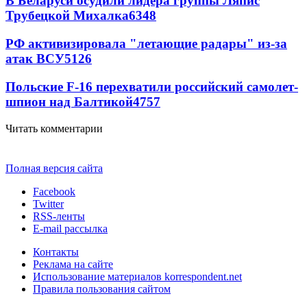
В Беларуси осудили лидера группы Ляпис
Трубецкой Михалка
6348
РФ активизировала "летающие радары" из-за
атак ВСУ
5126
Польские F-16 перехватили российский самолет-
шпион над Балтикой
4757
Читать комментарии
Полная версия сайта
Facebook
Twitter
RSS-ленты
E-mail рассылка
Контакты
Реклама на сайте
Использование материалов korrespondent.net
Правила пользования сайтом