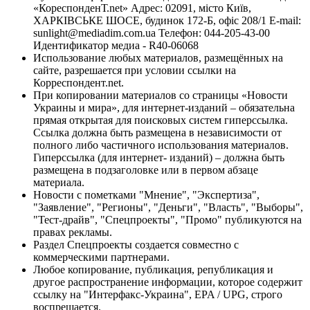
«КореспонденТ.net» Адрес: 02091, місто Київ,
ХАРКІВСЬКЕ ШОСЕ, будинок 172-Б, офіс 208/1 E-mail:
sunlight@mediadim.com.ua
Телефон: 044-205-43-00
Идентификатор медиа - R40-06068
Использование любых материалов, размещённых на
сайте, разрешается при условии ссылки на
Корреспондент.net.
При копировании материалов со страницы «Новости
Украины и мира», для интернет-изданий – обязательна
прямая открытая для поисковых систем гиперссылка.
Ссылка должна быть размещена в независимости от
полного либо частичного использования материалов.
Гиперссылка (для интернет- изданий) – должна быть
размещена в подзаголовке или в первом абзаце
материала.
Новости с пометками "Мнение", "Экспертиза",
"Заявление", "Регионы", "Деньги", "Власть", "Выборы",
"Тест-драйв", "Спецпроекты", "Промо" публикуются на
правах рекламы.
Раздел Спецпроекты создается совместно с
коммерческими партнерами.
Любое копирование, публикация, републикация и
другое распространение информации, которое содержит
ссылку на "Интерфакс-Украина", EPA / UPG, строго
воспрещается.