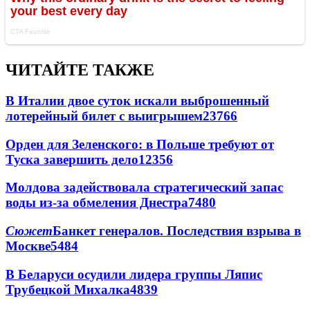
ЧИТАЙТЕ ТАКЖЕ
В Италии двое суток искали выброшенный
лотерейный билет с выигрышем
23766
Орден для Зеленского: в Польше требуют от
Туска завершить дело
12356
Молдова задействовала стратегический запас
воды из-за обмеления Днестра
7480
Сюжет
Банкет генералов. Последствия взрыва в
Москве
5484
В Беларуси осудили лидера группы Ляпис
Трубецкой Михалка
4839