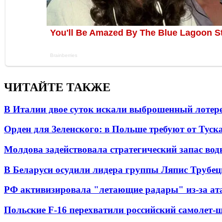
ЧИТАЙТЕ ТАКЖЕ
В Италии двое суток искали выброшенный лоте
Орден для Зеленского: в Польше требуют от Туск
Молдова задействовала стратегический запас вод
В Беларуси осудили лидера группы Ляпис Трубе
РФ активизировала "летающие радары" из-за а
Польские F-16 перехватили российский самолет-