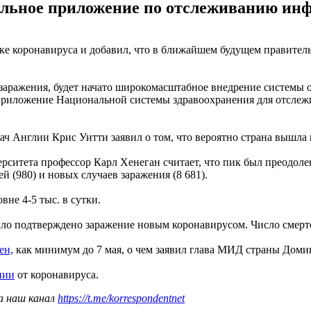
ильное приложение по отслеживанию ин
е коронавируса и добавил, что в ближайшем будущем правитель
заражения, будет начато широкомасштабное внедрение системы 
риложение Национальной системы здравоохранения для отслежива
ч Англии Крис Уитти заявил о том, что вероятно страна вышла 
итета профессор Карл Хенеган считает, что пик был преодолен 
 (980) и новых случаев заражения (8 681).
не 4-5 тыс. в сутки.
было подтверждено заражение новым коронавирусом. Число смерте
ен,
как минимум до 7 мая, о чем заявил глава МИД страны Доми
нии
от коронавируса.
а наш канал
https://t.me/korrespondentnet