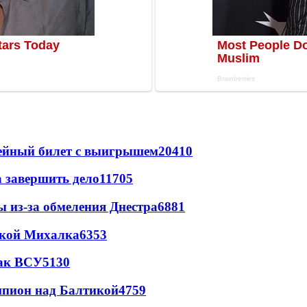
рейный билет с выигрышем
20410
а завершить дело
11705
ы из-за обмеления Днестра
6881
цкой Михалка
6353
так ВСУ
5130
шпион над Балтикой
4759