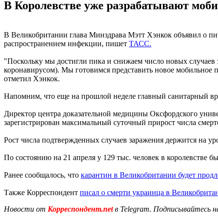
В Королевстве уже разрабатывают моб
В Великобритании глава Минздрава Мэтт Хэнкок объявил о пик
распространением инфекции, пишет
ТАСС.
"Поскольку мы достигли пика и снижаем число новых случаев 
коронавирусом). Мы готовимся представить новое мобильное п
отметил Хэнкок.
Напомним, что еще на прошлой неделе главный санитарный вра
Директор центра доказательной медицины Оксфордского универс
зарегистрирован максимальный суточный прирост числа смертей
Рост числа подтвержденных случаев заражения держится на уров
По состоянию на 21 апреля у 129 тыс. человек в королевстве 
Ранее сообщалось, что
карантин в Великобритании будет продл
Также Корреспондент
писал о смерти украинца в Великобрита
Новости от
Корреспондент.net
в Telegram. Подписывайтесь н