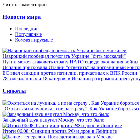
Читать комментарии
Новости мира
Последние
Популярные
Комментируемые
Навроцкий пообещал помогать Украине "бить москалей"
Путин может атаковать страну НАТО еще до окончания войны
Испания пригрозила Италии "ответить" на пограничный контр
ЕС ввел санкции против пяти лиц, причастных к ВПК России
78 задержанных и 18 катеров: в Испании разгромили преступн
Сюжеты
"Охотиться на лучника, а не на стрелу". Как Украине бороться 
Загадочный звук напугал Москву: что это было
Итоги 06.08: Санкции против РФ и дрон в Лейпциге