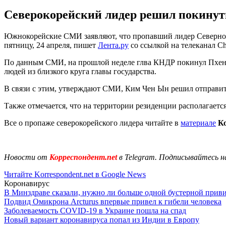
Северокорейский лидер решил покинуть
Южнокорейские СМИ заявляют, что пропавший лидер Северной 
пятницу, 24 апреля, пишет
Лента.ру
со ссылкой на телеканал Ch
По данным СМИ, на прошлой неделе глва КНДР покинул Пхеньян
людей из близкого круга главы государства.
В связи с этим, утверждают СМИ, Ким Чен Ын решил отправить
Также отмечается, что на территории резиденции располагаетс
Все о пропаже северокорейского лидера читайте в
материале
Ко
Новости от
Корреспондент.net
в Telegram. Подписывайтесь н
Читайте Korrespondent.net в Google News
Коронавирус
В Минздраве сказали, нужно ли больше одной бустерной прив
Подвид Омикрона Arcturus впервые привел к гибели человека
Заболеваемость COVID-19 в Украине пошла на спад
Новый вариант коронавируса попал из Индии в Европу