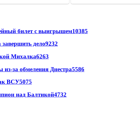
рейный билет с выигрышем
10385
а завершить дело
9232
цкой Михалка
6263
ы из-за обмеления Днестра
5586
так ВСУ
5075
шпион над Балтикой
4732