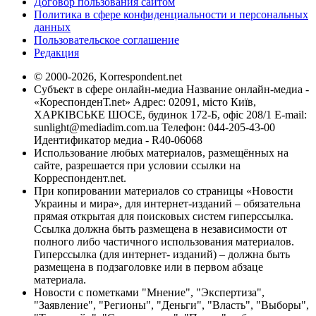
Договор пользования сайтом
Политика в сфере конфиденциальности и персональных
данных
Пользовательское соглашение
Редакция
© 2000-2026, Korrespondent.net
Субъект в сфере онлайн-медиа Название онлайн-медиа -
«КореспонденТ.net» Адрес: 02091, місто Київ,
ХАРКІВСЬКЕ ШОСЕ, будинок 172-Б, офіс 208/1 E-mail:
sunlight@mediadim.com.ua
Телефон: 044-205-43-00
Идентификатор медиа - R40-06068
Использование любых материалов, размещённых на
сайте, разрешается при условии ссылки на
Корреспондент.net.
При копировании материалов со страницы «Новости
Украины и мира», для интернет-изданий – обязательна
прямая открытая для поисковых систем гиперссылка.
Ссылка должна быть размещена в независимости от
полного либо частичного использования материалов.
Гиперссылка (для интернет- изданий) – должна быть
размещена в подзаголовке или в первом абзаце
материала.
Новости с пометками "Мнение", "Экспертиза",
"Заявление", "Регионы", "Деньги", "Власть", "Выборы",