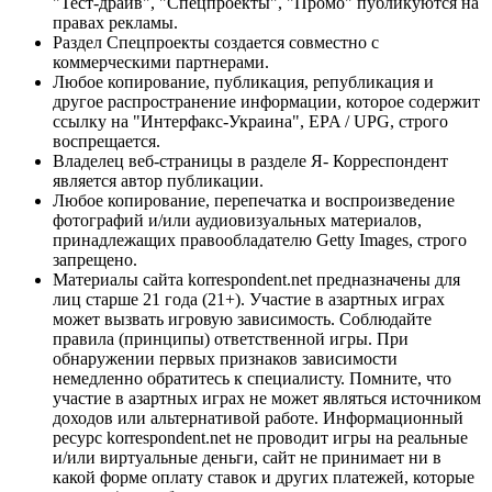
"Тест-драйв", "Спецпроекты", "Промо" публикуются на
правах рекламы.
Раздел Спецпроекты создается совместно с
коммерческими партнерами.
Любое копирование, публикация, републикация и
другое распространение информации, которое содержит
ссылку на "Интерфакс-Украина", EPA / UPG, строго
воспрещается.
Владелец веб-страницы в разделе Я- Корреспондент
является автор публикации.
Любое копирование, перепечатка и воспроизведение
фотографий и/или аудиовизуальных материалов,
принадлежащих правообладателю Getty Images, строго
запрещено.
Материалы сайта korrespondent.net предназначены для
лиц старше 21 года (21+). Участие в азартных играх
может вызвать игровую зависимость. Соблюдайте
правила (принципы) ответственной игры. При
обнаружении первых признаков зависимости
немедленно обратитесь к специалисту. Помните, что
участие в азартных играх не может являться источником
доходов или альтернативой работе. Информационный
ресурс korrespondent.net не проводит игры на реальные
и/или виртуальные деньги, сайт не принимает ни в
какой форме оплату ставок и других платежей, которые