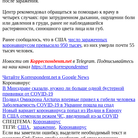
после заражения.
Центр рекомендовал обращаться за помощью к врачу в
четырех случаях: при затрудненном дыхании, ощущении боли
или давления в груди, ранее не наблюдавшейся
растерянности, синюшного цвета лица или губ.
Ранее сообщалось, что в США
число зараженных
коронавирусом превысило 950 тысяч
, из них умерли почти 55
тысяч человек.
Новости от
Корреспондент.net
в Telegram. Подписывайтесь
на наш канал
https://t.me/korrespondentnet
Читайте Korrespondent.net в Google News
Коронавирус
В Минздраве сказали, нужно ли больше одной бустерной
прививки от COVID-19
Подвид Омикрона Arcturus впервые привел к гибели человека
Заболеваемость COVID-19 в Украине пошла на спад
Новый вариант коронавируса попал из Индии в Европу
В США отменили режим ЧС, введенный из-за COVID
СПЕЦТЕМА:
Коронавирус
ТЕГИ:
США
,
заражение
,
Коронавирус
Если вы заметили ошибку, выделите необходимый текст и