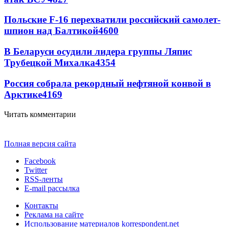
Польские F-16 перехватили российский самолет-
шпион над Балтикой
4600
В Беларуси осудили лидера группы Ляпис
Трубецкой Михалка
4354
Россия собрала рекордный нефтяной конвой в
Арктике
4169
Читать комментарии
Полная версия сайта
Facebook
Twitter
RSS-ленты
E-mail рассылка
Контакты
Реклама на сайте
Использование материалов korrespondent.net