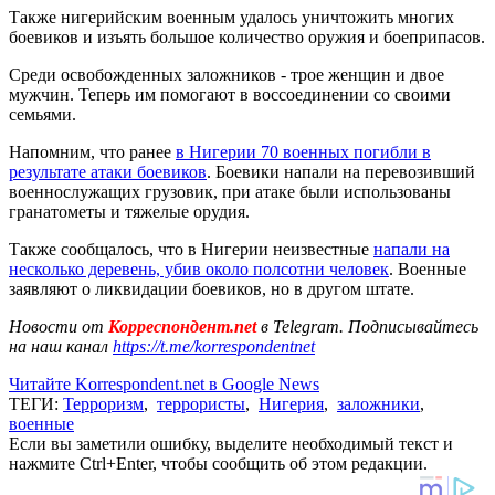
Также нигерийским военным удалось уничтожить многих
боевиков и изъять большое количество оружия и боеприпасов.
Среди освобожденных заложников - трое женщин и двое
мужчин. Теперь им помогают в воссоединении со своими
семьями.
Напомним, что ранее
в Нигерии 70 военных погибли в
результате атаки боевиков
. Боевики напали на перевозивший
военнослужащих грузовик, при атаке были использованы
гранатометы и тяжелые орудия.
Также сообщалось, что в Нигерии неизвестные
напали на
несколько деревень, убив около полсотни человек
. Военные
заявляют о ликвидации боевиков, но в другом штате.
Новости от
Корреспондент.net
в Telegram. Подписывайтесь
на наш канал
https://t.me/korrespondentnet
Читайте Korrespondent.net в Google News
ТЕГИ:
Терроризм
,
террористы
,
Нигерия
,
заложники
,
военные
Если вы заметили ошибку, выделите необходимый текст и
нажмите Ctrl+Enter, чтобы сообщить об этом редакции.