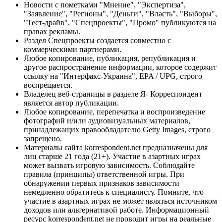
Новости с пометками "Мнение", "Экспертиза",
"Заявление", "Регионы", "Деньги", "Власть", "Выборы",
"Тест-драйв", "Спецпроекты", "Промо" публикуются на
правах рекламы.
Раздел Спецпроекты создается совместно с
коммерческими партнерами.
Любое копирование, публикация, републикация и
другое распространение информации, которое содержит
ссылку на "Интерфакс-Украина", EPA / UPG, строго
воспрещается.
Владелец веб-страницы в разделе Я- Корреспондент
является автор публикации.
Любое копирование, перепечатка и воспроизведение
фотографий и/или аудиовизуальных материалов,
принадлежащих правообладателю Getty Images, строго
запрещено.
Материалы сайта korrespondent.net предназначены для
лиц старше 21 года (21+). Участие в азартных играх
может вызвать игровую зависимость. Соблюдайте
правила (принципы) ответственной игры. При
обнаружении первых признаков зависимости
немедленно обратитесь к специалисту. Помните, что
участие в азартных играх не может являться источником
доходов или альтернативой работе. Информационный
ресурс korrespondent.net не проводит игры на реальные