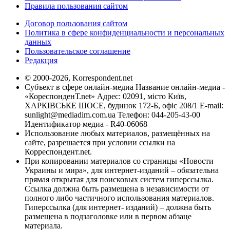
Правила пользования сайтом
Договор пользования сайтом
Политика в сфере конфиденциальности и персональных
данных
Пользовательское соглашение
Редакция
© 2000-2026, Korrespondent.net
Субъект в сфере онлайн-медиа Название онлайн-медиа -
«КореспонденТ.net» Адрес: 02091, місто Київ,
ХАРКІВСЬКЕ ШОСЕ, будинок 172-Б, офіс 208/1 E-mail:
sunlight@mediadim.com.ua
Телефон: 044-205-43-00
Идентификатор медиа - R40-06068
Использование любых материалов, размещённых на
сайте, разрешается при условии ссылки на
Корреспондент.net.
При копировании материалов со страницы «Новости
Украины и мира», для интернет-изданий – обязательна
прямая открытая для поисковых систем гиперссылка.
Ссылка должна быть размещена в независимости от
полного либо частичного использования материалов.
Гиперссылка (для интернет- изданий) – должна быть
размещена в подзаголовке или в первом абзаце
материала.