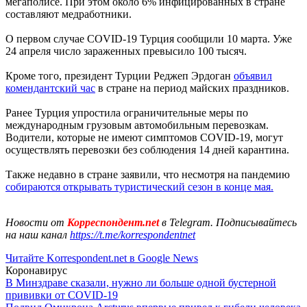
мегаполисе. При этом около 6% инфицированных в стране
составляют медработники.
О первом случае COVID-19 Турция сообщили 10 марта. Уже
24 апреля число зараженных превысило 100 тысяч.
Кроме того, президент Турции Реджеп Эрдоган
объявил
комендантский час
в стране на период майских праздников.
Ранее Турция упростила ограничительные меры по
международным грузовым автомобильным перевозкам.
Водители, которые не имеют симптомов COVID-19, могут
осуществлять перевозки без соблюдения 14 дней карантина.
Также недавно в стране заявили, что несмотря на пандемию
собираются открывать туристический сезон в конце мая.
Новости от
Корреспондент.net
в Telegram. Подписывайтесь
на наш канал
https://t.me/korrespondentnet
Читайте Korrespondent.net в Google News
Коронавирус
В Минздраве сказали, нужно ли больше одной бустерной
прививки от COVID-19