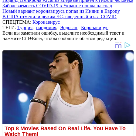
Подвид Омикрона Arcturus впервые привел к гибели человека
Заболеваемость COVID-19 в Украине пошла на спад
Новый вариант коронавируса попал из Индии в Европу
В США отменили режим ЧС, введенный из-за COVID
СПЕЦТЕМА:
Коронавирус
ТЕГИ:
Турция
,
пандемия
,
Эрдоган
,
Коронавирус
Если вы заметили ошибку, выделите необходимый текст и
нажмите Ctrl+Enter, чтобы сообщить об этом редакции.