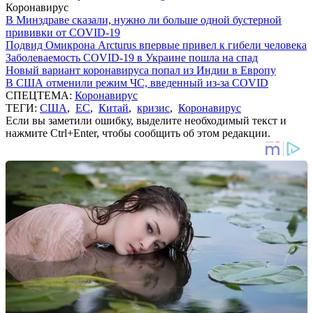
Коронавирус
В Минздраве сказали, нужно ли больше одной бустерной
прививки от COVID-19
Подвид Омикрона Arcturus впервые привел к гибели человека
Заболеваемость COVID-19 в Украине пошла на спад
Новый вариант коронавируса попал из Индии в Европу
В США отменили режим ЧС, введенный из-за COVID
СПЕЦТЕМА:
Коронавирус
ТЕГИ:
США
,
ЕС
,
Китай
,
кризис
,
Коронавирус
Если вы заметили ошибку, выделите необходимый текст и
нажмите Ctrl+Enter, чтобы сообщить об этом редакции.