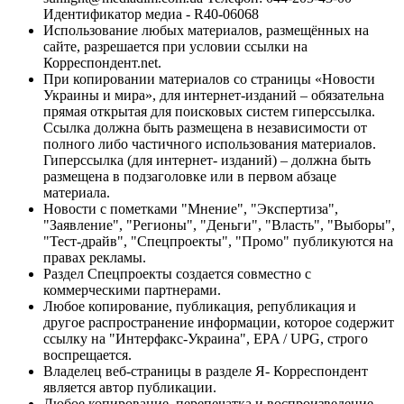
Идентификатор медиа - R40-06068
Использование любых материалов, размещённых на
сайте, разрешается при условии ссылки на
Корреспондент.net.
При копировании материалов со страницы «Новости
Украины и мира», для интернет-изданий – обязательна
прямая открытая для поисковых систем гиперссылка.
Ссылка должна быть размещена в независимости от
полного либо частичного использования материалов.
Гиперссылка (для интернет- изданий) – должна быть
размещена в подзаголовке или в первом абзаце
материала.
Новости с пометками "Мнение", "Экспертиза",
"Заявление", "Регионы", "Деньги", "Власть", "Выборы",
"Тест-драйв", "Спецпроекты", "Промо" публикуются на
правах рекламы.
Раздел Спецпроекты создается совместно с
коммерческими партнерами.
Любое копирование, публикация, републикация и
другое распространение информации, которое содержит
ссылку на "Интерфакс-Украина", EPA / UPG, строго
воспрещается.
Владелец веб-страницы в разделе Я- Корреспондент
является автор публикации.
Любое копирование, перепечатка и воспроизведение