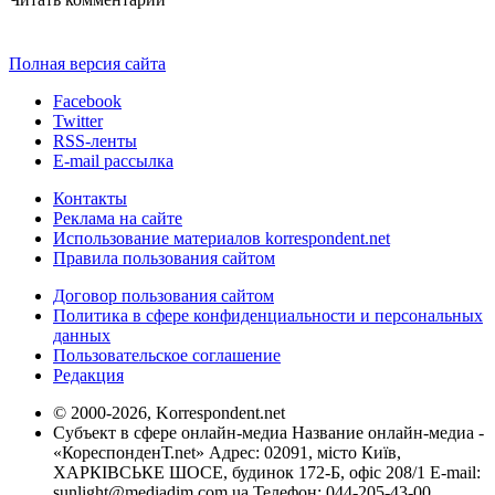
Полная версия сайта
Facebook
Twitter
RSS-ленты
E-mail рассылка
Контакты
Реклама на сайте
Использование материалов korrespondent.net
Правила пользования сайтом
Договор пользования сайтом
Политика в сфере конфиденциальности и персональных
данных
Пользовательское соглашение
Редакция
© 2000-2026, Korrespondent.net
Субъект в сфере онлайн-медиа Название онлайн-медиа -
«КореспонденТ.net» Адрес: 02091, місто Київ,
ХАРКІВСЬКЕ ШОСЕ, будинок 172-Б, офіс 208/1 E-mail:
sunlight@mediadim.com.ua
Телефон: 044-205-43-00