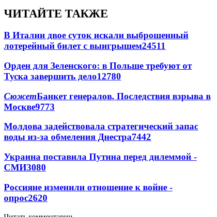
ЧИТАЙТЕ ТАКЖЕ
В Италии двое суток искали выброшенный
лотерейный билет с выигрышем
24511
Орден для Зеленского: в Польше требуют от
Туска завершить дело
12780
Сюжет
Банкет генералов. Последствия взрыва в
Москве
9773
Молдова задействовала стратегический запас
воды из-за обмеления Днестра
7442
Украина поставила Путина перед дилеммой -
СМИ
3080
Россияне изменили отношение к войне -
опрос
2620
Читать комментарии