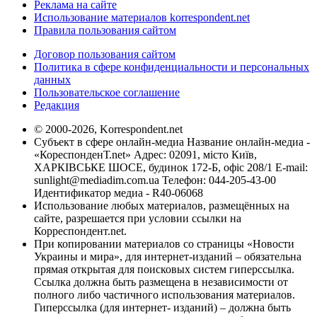
Реклама на сайте
Использование материалов korrespondent.net
Правила пользования сайтом
Договор пользования сайтом
Политика в сфере конфиденциальности и персональных
данных
Пользовательское соглашение
Редакция
© 2000-2026, Korrespondent.net
Субъект в сфере онлайн-медиа Название онлайн-медиа -
«КореспонденТ.net» Адрес: 02091, місто Київ,
ХАРКІВСЬКЕ ШОСЕ, будинок 172-Б, офіс 208/1 E-mail:
sunlight@mediadim.com.ua
Телефон: 044-205-43-00
Идентификатор медиа - R40-06068
Использование любых материалов, размещённых на
сайте, разрешается при условии ссылки на
Корреспондент.net.
При копировании материалов со страницы «Новости
Украины и мира», для интернет-изданий – обязательна
прямая открытая для поисковых систем гиперссылка.
Ссылка должна быть размещена в независимости от
полного либо частичного использования материалов.
Гиперссылка (для интернет- изданий) – должна быть