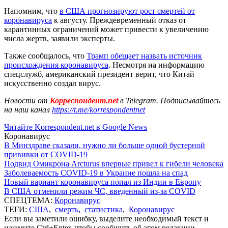
Напомним, что
в США прогнозируют рост смертей от
коронавируса
к августу. Преждевременный отказ от
карантинных ограничений может привести к увеличению
числа жертв, заявили эксперты.
Также сообщалось, что
Трамп обещает назвать источник
происхождения коронавируса
. Несмотря на информацию
спецслужб, американский президент верит, что Китай
искусственно создал вирус.
Новости от
Корреспондент.net
в Telegram. Подписывайтесь
на наш канал
https://t.me/korrespondentnet
Читайте Korrespondent.net в Google News
Коронавирус
В Минздраве сказали, нужно ли больше одной бустерной
прививки от COVID-19
Подвид Омикрона Arcturus впервые привел к гибели человека
Заболеваемость COVID-19 в Украине пошла на спад
Новый вариант коронавируса попал из Индии в Европу
В США отменили режим ЧС, введенный из-за COVID
СПЕЦТЕМА:
Коронавирус
ТЕГИ:
США
,
смерть
,
статистика
,
Коронавирус
Если вы заметили ошибку, выделите необходимый текст и
нажмите Ctrl+Enter, чтобы сообщить об этом редакции.