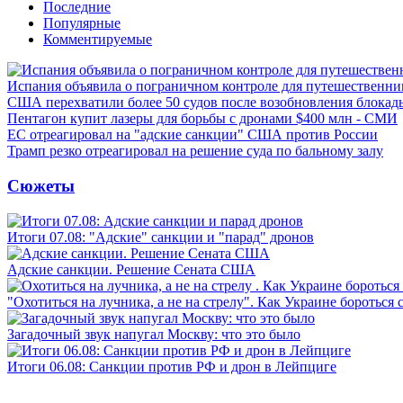
Последние
Популярные
Комментируемые
Испания объявила о пограничном контроле для путешественни
США перехватили более 50 судов после возобновления блокад
Пентагон купит лазеры для борьбы с дронами $400 млн - СМИ
ЕС отреагировал на "адские санкции" США против России
Трамп резко отреагировал на решение суда по бальному залу
Сюжеты
Итоги 07.08: "Адские" санкции и "парад" дронов
Адские санкции. Решение Сената США
"Охотиться на лучника, а не на стрелу". Как Украине бороться 
Загадочный звук напугал Москву: что это было
Итоги 06.08: Санкции против РФ и дрон в Лейпциге