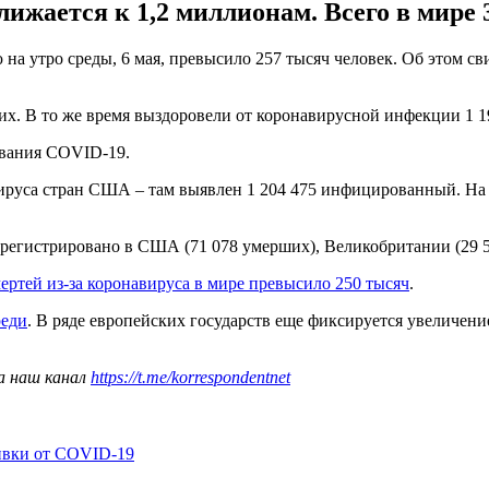
ижается к 1,2 миллионам. Всего в мире 
на утро среды, 6 мая, превысило 257 тысяч человек. Об этом с
ших. В то же время выздоровели от коронавирусной инфекции 1 1
евания COVID-19.
уса стран США – там выявлен 1 204 475 инфицированный. На вт
регистрировано в США (71 078 умерших), Великобритании (29 50
ертей из-за коронавируса в мире превысило 250 тысяч
.
реди
. В ряде европейских государств еще фиксируется увеличен
а наш канал
https://t.me/korrespondentnet
ивки от COVID-19