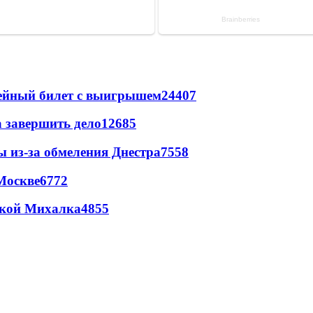
рейный билет с выигрышем
24407
а завершить дело
12685
ы из-за обмеления Днестра
7558
Москве
6772
цкой Михалка
4855