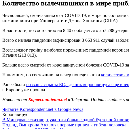
Количество вылечившихся в мире прибл
Число людей, скончавшихся от COVID-19, в мире по состоянию 
инжиниринга при Университете Джона Хопкинса (США).
В частности, по состоянию на 8:40 сообщается о 257 288 умер
Всего с начала пандемии зафиксирован 3 663 911 случай забол
Возглавляют тройку наиболее пораженных пандемией коронавир
Италия (213 013).
Больше всего смертей от коронавирусной болезни COVID-19 за
Напомним, по состоянию на вечер понедельника
количество см
Ранее были
названы страны ЕС, где пик коронавируса еще впе
в Европе уже прошла.
Новости от
Корреспондент.net
в Telegram. Подписывайтесь н
Читайте Korrespondent.net в Google News
Коронавирус
В Минздраве сказали, нужно ли больше одной бустерной прив
Подвид Омикрона Arcturus впервые привел к гибели человека