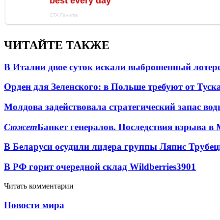
ЧИТАЙТЕ ТАКЖЕ
В Италии двое суток искали выброшенный лоте
Орден для Зеленского: в Польше требуют от Туск
Молдова задействовала стратегический запас вод
Сюжет
Банкет генералов. Последствия взрыва в 
В Беларуси осудили лидера группы Ляпис Трубе
В РФ горит очередной склад Wildberries
3901
Читать комментарии
Новости мира