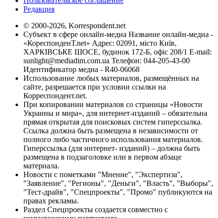
Пользовательское соглашение
Редакция
© 2000-2026, Korrespondent.net
Субъект в сфере онлайн-медиа Название онлайн-медиа -
«КореспонденТ.net» Адрес: 02091, місто Київ,
ХАРКІВСЬКЕ ШОСЕ, будинок 172-Б, офіс 208/1 E-mail:
sunlight@mediadim.com.ua
Телефон: 044-205-43-00
Идентификатор медиа - R40-06068
Использование любых материалов, размещённых на
сайте, разрешается при условии ссылки на
Корреспондент.net.
При копировании материалов со страницы «Новости
Украины и мира», для интернет-изданий – обязательна
прямая открытая для поисковых систем гиперссылка.
Ссылка должна быть размещена в независимости от
полного либо частичного использования материалов.
Гиперссылка (для интернет- изданий) – должна быть
размещена в подзаголовке или в первом абзаце
материала.
Новости с пометками "Мнение", "Экспертиза",
"Заявление", "Регионы", "Деньги", "Власть", "Выборы",
"Тест-драйв", "Спецпроекты", "Промо" публикуются на
правах рекламы.
Раздел Спецпроекты создается совместно с