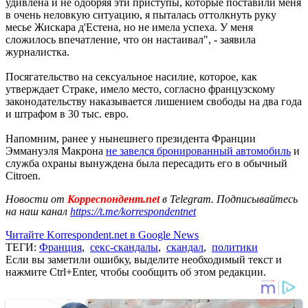
удивлена и не одобряя эти приступы, которые поставили меня
в очень неловкую ситуацию, я пыталась оттолкнуть руку
месье Жискара д'Естена, но не имела успеха. У меня
сложилось впечатление, что он настаивал", - заявила
журналистка.
Посягательство на сексуальное насилие, которое, как
утверждает Страке, имело место, согласно французскому
законодательству наказывается лишением свободы на два года
и штрафом в 30 тыс. евро.
Напомним, ранее у нынешнего президента Франции
Эммануэля Макрона
не завелся бронированный автомобиль
и
служба охраны вынуждена была пересадить его в обычный
Citroen.
Новости от
Корреспондент.net
в Telegram. Подписывайтесь
на наш канал
https://t.me/korrespondentnet
Читайте Korrespondent.net в Google News
ТЕГИ:
Франция
,
секс-скандалы
,
скандал
,
политики
Если вы заметили ошибку, выделите необходимый текст и
нажмите Ctrl+Enter, чтобы сообщить об этом редакции.