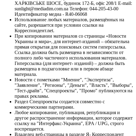
ХАРКІВСЬКЕ ШОСЕ, будинок 172-Б, офіс 208/1 E-mail:
sunlight@mediadim.com.ua
Телефон: 044-205-43-00
Идентификатор медиа - R40-06068
Использование любых материалов, размещённых на
сайте, разрешается при условии ссылки на
Корреспондент.net.
При копировании материалов со страницы «Новости
Украины и мира», для интернет-изданий – обязательна
прямая открытая для поисковых систем гиперссылка.
Ссылка должна быть размещена в независимости от
полного либо частичного использования материалов.
Гиперссылка (для интернет- изданий) – должна быть
размещена в подзаголовке или в первом абзаце
материала.
Новости с пометками "Мнение", "Экспертиза",
"Заявление", "Регионы", "Деньги", "Власть", "Выборы",
"Тест-драйв", "Спецпроекты", "Промо" публикуются на
правах рекламы.
Раздел Спецпроекты создается совместно с
коммерческими партнерами.
Любое копирование, публикация, републикация и
другое распространение информации, которое содержит
ссылку на "Интерфакс-Украина", EPA / UPG, строго
воспрещается.
Владелец веб-страницы в разделе Я- Корреспондент