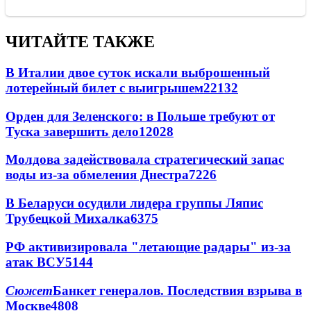
ЧИТАЙТЕ ТАКЖЕ
В Италии двое суток искали выброшенный
лотерейный билет с выигрышем
22132
Орден для Зеленского: в Польше требуют от
Туска завершить дело
12028
Молдова задействовала стратегический запас
воды из-за обмеления Днестра
7226
В Беларуси осудили лидера группы Ляпис
Трубецкой Михалка
6375
РФ активизировала "летающие радары" из-за
атак ВСУ
5144
Сюжет
Банкет генералов. Последствия взрыва в
Москве
4808