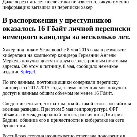
Даже через пять лет после атаки не известно, какую именно
информацию вытащил из переписки хакер
В распоряжении у преступников
оказалось 16 Гбайт личной переписки
немецкого канцлера за несколько лет.
Хакер под ником Scaramouche 8 мая 2015 года в результате
кибератаки на компьютер канцлера Германии Ангелы
Меркель получил доступ к двум ее электронным почтовым
адресам. Об этом в пятницу, 8 мая, сообщило немецкое
издание
Spiegel
.
По его данным, почтовые ящики содержали переписку
канцлера за 2012-2015 годы, злоумышленник мог получить
доступ к данным общим объемом не менее 16 Гбайт.
Следствие считает, что за хакерской атакой стоит российская
военная разведка. При этом 5 мая генпрокуратура ФРГ
объявила в международный розыск россиянина Дмитрия
Бадина, обвинив его в причастности к кибератаке на сети
бундестага.
Российская сторона неоднократно отвергала подозрения в