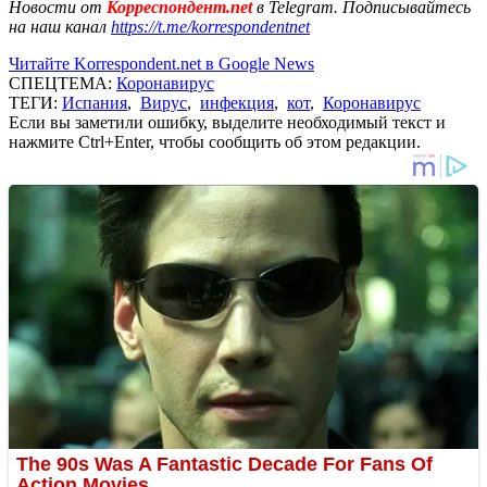
Новости от
Корреспондент.net
в Telegram. Подписывайтесь
на наш канал
https://t.me/korrespondentnet
Читайте Korrespondent.net в Google News
СПЕЦТЕМА:
Коронавирус
ТЕГИ:
Испания
,
Вирус
,
инфекция
,
кот
,
Коронавирус
Если вы заметили ошибку, выделите необходимый текст и
нажмите Ctrl+Enter, чтобы сообщить об этом редакции.