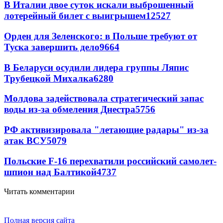
В Италии двое суток искали выброшенный
лотерейный билет с выигрышем
12527
Орден для Зеленского: в Польше требуют от
Туска завершить дело
9664
В Беларуси осудили лидера группы Ляпис
Трубецкой Михалка
6280
Молдова задействовала стратегический запас
воды из-за обмеления Днестра
5756
РФ активизировала "летающие радары" из-за
атак ВСУ
5079
Польские F-16 перехватили российский самолет-
шпион над Балтикой
4737
Читать комментарии
Полная версия сайта