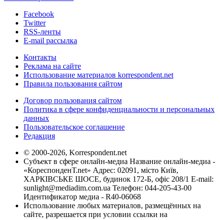
Facebook
Twitter
RSS-ленты
E-mail рассылка
Контакты
Реклама на сайте
Использование материалов korrespondent.net
Правила пользования сайтом
Договор пользования сайтом
Политика в сфере конфиденциальности и персональных
данных
Пользовательское соглашение
Редакция
© 2000-2026, Korrespondent.net
Субъект в сфере онлайн-медиа Название онлайн-медиа -
«КореспонденТ.net» Адрес: 02091, місто Київ,
ХАРКІВСЬКЕ ШОСЕ, будинок 172-Б, офіс 208/1 E-mail:
sunlight@mediadim.com.ua
Телефон: 044-205-43-00
Идентификатор медиа - R40-06068
Использование любых материалов, размещённых на
сайте, разрешается при условии ссылки на