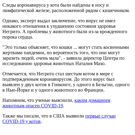
Следы коронавируса у кота были найдены в носу и
лимфатической железе, расположенной рядом с кишечником.
Однако, эксперт выдал заключение, что вирус не имел
никакого отношения к ухудшению состояния здоровья
Негрито. А проблемы у животного были из-за врожденного
порока сердца.
"Это только объясняет, что кошки ... могут стать косвенными
жертвами пандемии, но вероятность того, что они могут
заразить людей, очень мала", - заявила директор Центра по
исследованию здоровья животных Наталия Махо.
Отмечается, что Негрито стал шестым котом в мире с
подтвержденным коронавирусом. До этого вирус был
выявлен у двух котов в Гонконге, у одного в Бельгии, одного
в Нью-Йорке и у одного животного во Франции.
Напомним, что ученые выяснили,
каким домашним
животным опасен COVID-19
.
Также мы писали, что в США выявили
первые случаи
COVID-19 у котов
.