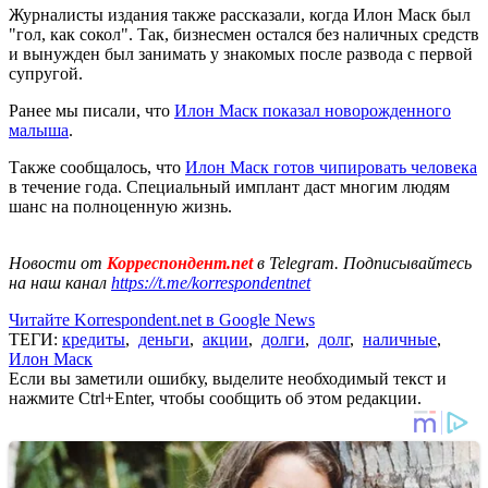
Журналисты издания также рассказали, когда Илон Маск был
"гол, как сокол". Так, бизнесмен остался без наличных средств
и вынужден был занимать у знакомых после развода с первой
супругой.
Ранее мы писали, что
Илон Маск показал новорожденного
малыша
.
Также сообщалось, что
Илон Маск готов чипировать человека
в течение года. Специальный имплант даст многим людям
шанс на полноценную жизнь.
Новости от
Корреспондент.net
в Telegram. Подписывайтесь
на наш канал
https://t.me/korrespondentnet
Читайте Korrespondent.net в Google News
ТЕГИ:
кредиты
,
деньги
,
акции
,
долги
,
долг
,
наличные
,
Илон Маск
Если вы заметили ошибку, выделите необходимый текст и
нажмите Ctrl+Enter, чтобы сообщить об этом редакции.