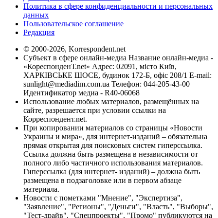
Политика в сфере конфиденциальности и персональных
данных
Пользовательское соглашение
Редакция
© 2000-2026, Korrespondent.net
Субъект в сфере онлайн-медиа Название онлайн-медиа -
«КореспонденТ.net» Адрес: 02091, місто Київ,
ХАРКІВСЬКЕ ШОСЕ, будинок 172-Б, офіс 208/1 E-mail:
sunlight@mediadim.com.ua
Телефон: 044-205-43-00
Идентификатор медиа - R40-06068
Использование любых материалов, размещённых на
сайте, разрешается при условии ссылки на
Корреспондент.net.
При копировании материалов со страницы «Новости
Украины и мира», для интернет-изданий – обязательна
прямая открытая для поисковых систем гиперссылка.
Ссылка должна быть размещена в независимости от
полного либо частичного использования материалов.
Гиперссылка (для интернет- изданий) – должна быть
размещена в подзаголовке или в первом абзаце
материала.
Новости с пометками "Мнение", "Экспертиза",
"Заявление", "Регионы", "Деньги", "Власть", "Выборы",
"Тест-драйв", "Спецпроекты", "Промо" публикуются на