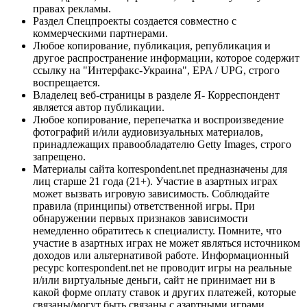
правах рекламы.
Раздел Спецпроекты создается совместно с
коммерческими партнерами.
Любое копирование, публикация, републикация и
другое распространение информации, которое содержит
ссылку на "Интерфакс-Украина", EPA / UPG, строго
воспрещается.
Владелец веб-страницы в разделе Я- Корреспондент
является автор публикации.
Любое копирование, перепечатка и воспроизведение
фотографий и/или аудиовизуальных материалов,
принадлежащих правообладателю Getty Images, строго
запрещено.
Материалы сайта korrespondent.net предназначены для
лиц старше 21 года (21+). Участие в азартных играх
может вызвать игровую зависимость. Соблюдайте
правила (принципы) ответственной игры. При
обнаружении первых признаков зависимости
немедленно обратитесь к специалисту. Помните, что
участие в азартных играх не может являться источником
доходов или альтернативой работе. Информационный
ресурс korrespondent.net не проводит игры на реальные
и/или виртуальные деньги, сайт не принимает ни в
какой форме оплату ставок и других платежей, которые
связаны/могут быть связаны с азартными играми,