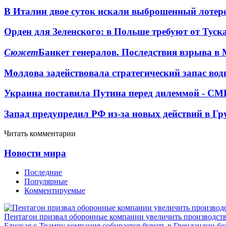
В Италии двое суток искали выброшенный лоте
Орден для Зеленского: в Польше требуют от Туск
Сюжет
Банкет генералов. Последствия взрыва в 
Молдова задействовала стратегический запас вод
Украина поставила Путина перед дилеммой - СМ
Запад предупредил РФ из-за новых действий в Гр
Читать комментарии
Новости мира
Последние
Популярные
Комментируемые
Пентагон призвал оборонные компании увеличить производст
Близкая к Трампу компания собирается бурить в Гренландии бе