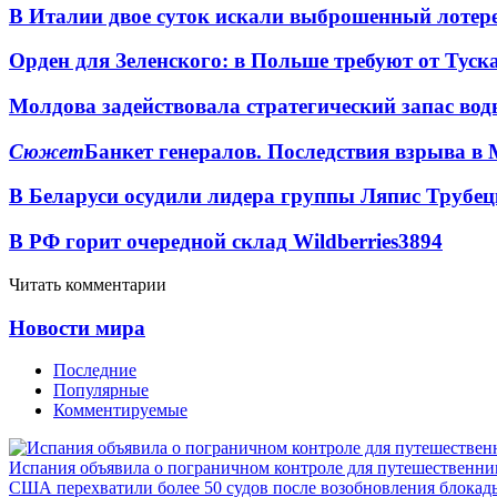
В Италии двое суток искали выброшенный лоте
Орден для Зеленского: в Польше требуют от Туск
Молдова задействовала стратегический запас вод
Сюжет
Банкет генералов. Последствия взрыва в 
В Беларуси осудили лидера группы Ляпис Трубе
В РФ горит очередной склад Wildberries
3894
Читать комментарии
Новости мира
Последние
Популярные
Комментируемые
Испания объявила о пограничном контроле для путешественни
США перехватили более 50 судов после возобновления блокад