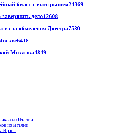
рейный билет с выигрышем
24369
а завершить дело
12608
ы из-за обмеления Днестра
7530
Москве
6418
цкой Михалка
4849
ков из Италии
ы Ирана