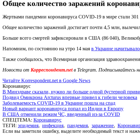
Общее количество заражений коронавиру
Жертвами пандемии коронавируса COVID-19 в мире стали 301 
Общее количество заражений достигает почти 4,5 млн, вылечил
Больше всего смертей зафиксировали в США (86 040), Великобри
Напомним, по состоянию на утро 14 мая
в Украине начитывало
Также сообщалось, что Всемирная организация здравоохранен
Новости от
Корреспондент.net
в Telegram. Подписывайтесь н
Читайте Korrespondent.net в Google News
Коронавирус
В Минздраве сказали, нужно ли больше одной бустерной прив
Подвид Омикрона Arcturus впервые привел к гибели человека
Заболеваемость COVID-19 в Украине пошла на спад
Новый вариант коронавируса попал из Индии в Европу
В США отменили режим ЧС, введенный из-за COVID
СПЕЦТЕМА:
Коронавирус
ТЕГИ:
эпидемия
,
инфекция
,
пандемия
,
заражение
,
Коронави
Если вы заметили ошибку, выделите необходимый текст и нажми