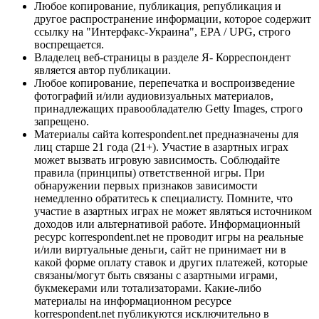
Любое копирование, публикация, републикация и
другое распространение информации, которое содержит
ссылку на "Интерфакс-Украина", EPA / UPG, строго
воспрещается.
Владелец веб-страницы в разделе Я- Корреспондент
является автор публикации.
Любое копирование, перепечатка и воспроизведение
фотографий и/или аудиовизуальных материалов,
принадлежащих правообладателю Getty Images, строго
запрещено.
Материалы сайта korrespondent.net предназначены для
лиц старше 21 года (21+). Участие в азартных играх
может вызвать игровую зависимость. Соблюдайте
правила (принципы) ответственной игры. При
обнаружении первых признаков зависимости
немедленно обратитесь к специалисту. Помните, что
участие в азартных играх не может являться источником
доходов или альтернативой работе. Информационный
ресурс korrespondent.net не проводит игры на реальные
и/или виртуальные деньги, сайт не принимает ни в
какой форме оплату ставок и других платежей, которые
связаны/могут быть связаны с азартными играми,
букмекерами или тотализаторами. Какие-либо
материалы на информационном ресурсе
korrespondent.net публикуются исключительно в