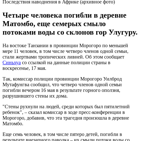
Последствия наводнения в Африке (архивное фото)
Четыре человека погибли в деревне
Матомбо, еще семерых смыло
потоками воды со склонов гор Улугуру.
На востоке Танзании в провинции Морогоро по меньшей
мере 11 человек, в том числе четверо членов одной семьи,
стали жертвами тропических ливней. Об этом сообщает
Синьхуа
со ссылкой на данные полиции страны в
воскресенье, 17 мая.
Так, комиссар полиции провинции Морогоро Уилброд
Мутафунгва сообщил, что четверо членов одной семьи
погибли вечером 16 мая в результате горного оползня,
разрушившего стены их дома.
"Стены рухнули на людей, среди которых был пятилетний
ребенок", – сказал комиссар в ходе пресс-конференции в
Морогоро, добавив, что эта трагедия произошла в деревне
Матомбо.
Еще семь человек, в том числе пятеро детей, погибли в
результате внезапного паводка – их смыли потоки воды со