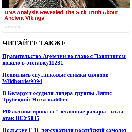
ЧИТАЙТЕ ТАКЖЕ
Правительство Армении во главе с Пашиняном
подало в отставку
11231
Появились спутниковые снимки складов
Wildberries
9094
В Беларуси осудили лидера группы Ляпис
Трубецкой Михалка
6066
РФ активизировала "летающие радары" из-за
атак ВСУ
5035
Польские F-16 перехватили российский самолет-