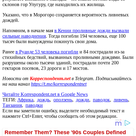
склонов гор Улугуру, где находились их жилища.
Указано, что в Морогоро сохраняется вероятность ливневых
дождей.
Напомним, в начале мая
в Кении проливные дожди вызвали
сильные наводнения
. Тогда погибли 194 человека, еще 100
тысяч были вынуждены покинуть свои дома.
Ранее
в Руанде 53 человека погибли
и 84 пострадали из-за
стихийных бедствий, вызванных проливными дождями. Были
разрушены около тысячи зданий, пострадали почти 200
гектаров посевов, 23 дороги и 17 мостов.
Новости от
Корреспондент.net
в Telegram. Подписывайтесь
на наш канал
https://t.me/korrespondentnet
Читайте Korrespondent.net в Google News
ТЕГИ:
Африка
,
дождь
,
оползень
,
дожди
,
паводок
,
ливень
,
Танзания
,
паводки
Если вы заметили ошибку, выделите необходимый текст и
нажмите Ctrl+Enter, чтобы сообщить об этом редакции.