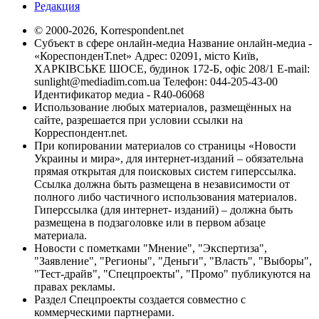
Редакция
© 2000-2026, Korrespondent.net
Субъект в сфере онлайн-медиа Название онлайн-медиа -
«КореспонденТ.net» Адрес: 02091, місто Київ,
ХАРКІВСЬКЕ ШОСЕ, будинок 172-Б, офіс 208/1 E-mail:
sunlight@mediadim.com.ua
Телефон: 044-205-43-00
Идентификатор медиа - R40-06068
Использование любых материалов, размещённых на
сайте, разрешается при условии ссылки на
Корреспондент.net.
При копировании материалов со страницы «Новости
Украины и мира», для интернет-изданий – обязательна
прямая открытая для поисковых систем гиперссылка.
Ссылка должна быть размещена в независимости от
полного либо частичного использования материалов.
Гиперссылка (для интернет- изданий) – должна быть
размещена в подзаголовке или в первом абзаце
материала.
Новости с пометками "Мнение", "Экспертиза",
"Заявление", "Регионы", "Деньги", "Власть", "Выборы",
"Тест-драйв", "Спецпроекты", "Промо" публикуются на
правах рекламы.
Раздел Спецпроекты создается совместно с
коммерческими партнерами.