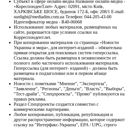
Субъект в сфере онлайн-медиа Название онлайн-медиа -
«КореспонденТ.net» Адрес: 02091, місто Київ,
ХАРКІВСЬКЕ ШОСЕ, будинок 172-Б, офіс 208/1 E-mail:
sunlight@mediadim.com.ua
Телефон: 044-205-43-00
Идентификатор медиа - R40-06068
Использование любых материалов, размещённых на
сайте, разрешается при условии ссылки на
Корреспондент.net.
При копировании материалов со страницы «Новости
Украины и мира», для интернет-изданий – обязательна
прямая открытая для поисковых систем гиперссылка.
Ссылка должна быть размещена в независимости от
полного либо частичного использования материалов.
Гиперссылка (для интернет- изданий) – должна быть
размещена в подзаголовке или в первом абзаце
материала.
Новости с пометками "Мнение", "Экспертиза",
"Заявление", "Регионы", "Деньги", "Власть", "Выборы",
"Тест-драйв", "Спецпроекты", "Промо" публикуются на
правах рекламы.
Раздел Спецпроекты создается совместно с
коммерческими партнерами.
Любое копирование, публикация, републикация и
другое распространение информации, которое содержит
ссылку на "Интерфакс-Украина", EPA / UPG, строго