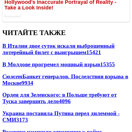
ЧИТАЙТЕ ТАКЖЕ
В Италии двое суток искали выброшенный
лотерейный билет с выигрышем
15421
В Молдове прогремел мощный взрыв
15355
Сюжет
Банкет генералов. Последствия взрыва в
Москве
9934
Орден для Зеленского: в Польше требуют от
Туска завершить дело
4096
Украина поставила Путина перед дилеммой -
СМИ
3173
Россияне изменили отношение к войне -