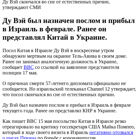
Ду Вэй скончался во сне от естественных причин,
утверждают СМИ
Ду Вэй был назначен послом и прибыл
в Израиль в феврале. Ранее он
представлял Китай в Украине.
Посол Китая в Израиле Ду Вэй в воскресенье утром
обнаружен мертвым на окраине Тель-Авива в своем доме.
Ранее он занимал аналогичную должность в Украине,
сообщает
ВВС
со ссылкой на заявление представителя
полиции 17 мая.
О причинах смерти 57-летнего дипломата официально не
сообщается. Но израильский телеканал Channel 12 утверждает,
что посол скончался во сне от естественных причин.
Ду Вэй был назначен послом и прибыл в Израиль в феврале
текущего года. Ранее он представлял КНР в Украине.
Как пишет ВВС 15 мая посольство Китая в Израиле резко
отреагировало на критику госсекретаря США Майка Помпео,
который в ходе своего визита в Израиль
негативно отозвался
о шагах Пекина
по борьбе с коронавирусом.