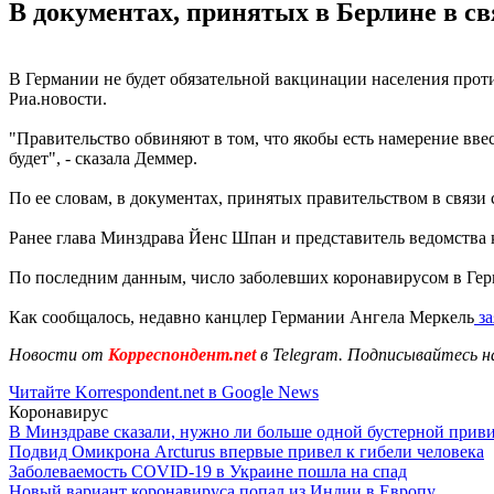
В документах, принятых в Берлине в св
В Германии не будет обязательной вакцинации населения прот
Риа.новости.
"Правительство обвиняют в том, что якобы есть намерение вве
будет", - сказала Деммер.
По ее словам, в документах, принятых правительством в связи 
Ранее глава Минздрава Йенс Шпан и представитель ведомства 
По последним данным, число заболевших коронавирусом в Ге
Как сообщалось, недавно канцлер Германии Ангела Меркель
за
Новости от
Корреспондент.net
в Telegram. Подписывайтесь н
Читайте Korrespondent.net в Google News
Коронавирус
В Минздраве сказали, нужно ли больше одной бустерной прив
Подвид Омикрона Arcturus впервые привел к гибели человека
Заболеваемость COVID-19 в Украине пошла на спад
Новый вариант коронавируса попал из Индии в Европу