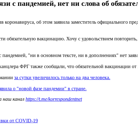
язи с пандемией, нет ни слова об обязат
ив коронавируса, об этом заявила заместитель официального пр
сти обязательную вакцинацию. Хочу с удовольствием повторить, 
с пандемией, "ни в основном тексте, ни в дополнениях" нет зая
канцлера ФРГ также сообщали, что обязательной вакцинации от 
рмании
за сутки увеличилось только на два человека.
явила о "новой фазе пандемии" в стране.
а наш канал
https://t.me/korrespondentnet
ивки от COVID-19