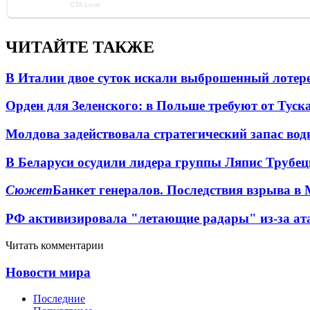
ЧИТАЙТЕ ТАКЖЕ
В Италии двое суток искали выброшенный лоте
Орден для Зеленского: в Польше требуют от Туск
Молдова задействовала стратегический запас вод
В Беларуси осудили лидера группы Ляпис Трубе
Сюжет
Банкет генералов. Последствия взрыва в 
РФ активизировала "летающие радары" из-за а
Читать комментарии
Новости мира
Последние