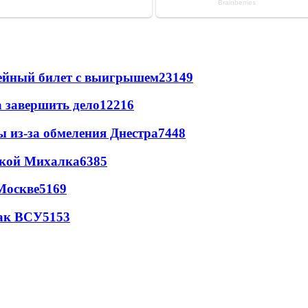
рейный билет с выигрышем
23149
а завершить дело
12216
ы из-за обмеления Днестра
7448
цкой Михалка
6385
Москве
5169
так ВСУ
5153