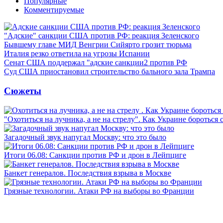
Популярные
Комментируемые
"Адские" санкции США против РФ: реакция Зеленского
Бывшему главе МИД Венгрии Сийярто грозит тюрьма
Италия резко ответила на угрозы Испании
Сенат США поддержал "адские санкции2 против РФ
Суд США приостановил строительство бального зала Трампа
Сюжеты
"Охотиться на лучника, а не на стрелу". Как Украине бороться 
Загадочный звук напугал Москву: что это было
Итоги 06.08: Санкции против РФ и дрон в Лейпциге
Банкет генералов. Последствия взрыва в Москве
Грязные технологии. Атаки РФ на выборы во Франции