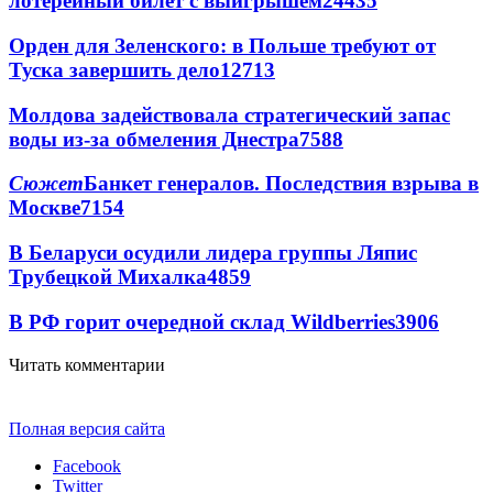
лотерейный билет с выигрышем
24435
Орден для Зеленского: в Польше требуют от
Туска завершить дело
12713
Молдова задействовала стратегический запас
воды из-за обмеления Днестра
7588
Сюжет
Банкет генералов. Последствия взрыва в
Москве
7154
В Беларуси осудили лидера группы Ляпис
Трубецкой Михалка
4859
В РФ горит очередной склад Wildberries
3906
Читать комментарии
Полная версия сайта
Facebook
Twitter