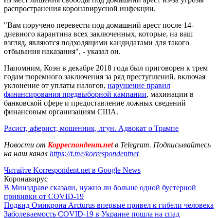
распространения коронавирусной инфекции.
"Вам поручено перевести под домашний арест после 14-
дневного карантина всех заключенных, которые, на ваш
взгляд, являются подходящими кандидатами для такого
отбывания наказания", - указал он.
Напомним, Коэн в декабре 2018 года был приговорен к трем
годам тюремного заключения за ряд преступлений, включая
уклонение от уплаты налогов,
нарушение правил
финансирования предвыборной кампании
, махинации в
банковской сфере и предоставление ложных сведений
финансовым организациям США.
Расист, аферист, мошенник, лгун. Адвокат о Трампе
Новости от
Корреспондент.net
в Telegram. Подписывайтесь
на наш канал
https://t.me/korrespondentnet
Читайте Korrespondent.net в Google News
Коронавирус
В Минздраве сказали, нужно ли больше одной бустерной
прививки от COVID-19
Подвид Омикрона Arcturus впервые привел к гибели человека
Заболеваемость COVID-19 в Украине пошла на спад