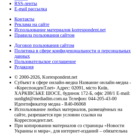
RSS-ленты
E-mail рассылка
Контакты
Реклама на сайте
Использование материалов korrespondent.net
Правила пользования сайтом
Договор пользования сайтом
Политика в сфере конфиденциальности и персональных
данных
Пользовательское соглашение
Редакция
© 2000-2026, Korrespondent.net
Субъект в сфере онлайн-медиа Название онлайн-медиа -
«КореспонденТ.net» Адрес: 02091, місто Київ,
ХАРКІВСЬКЕ ШОСЕ, будинок 172-Б, офіс 208/1 E-mail:
sunlight@mediadim.com.ua
Телефон: 044-205-43-00
Идентификатор медиа - R40-06068
Использование любых материалов, размещённых на
сайте, разрешается при условии ссылки на
Корреспондент.net.
При копировании материалов со страницы «Новости
Украины и мира», для интернет-изданий – обязательна