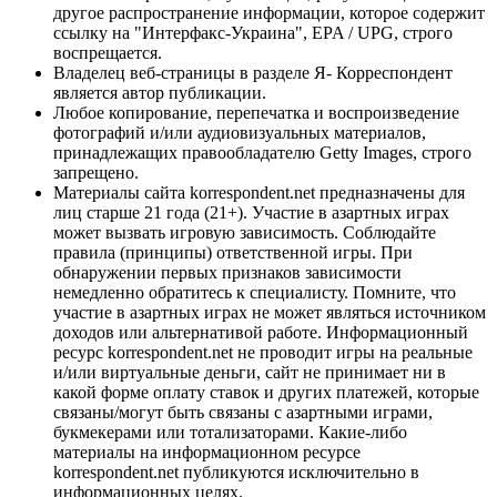
другое распространение информации, которое содержит
ссылку на "Интерфакс-Украина", EPA / UPG, строго
воспрещается.
Владелец веб-страницы в разделе Я- Корреспондент
является автор публикации.
Любое копирование, перепечатка и воспроизведение
фотографий и/или аудиовизуальных материалов,
принадлежащих правообладателю Getty Images, строго
запрещено.
Материалы сайта korrespondent.net предназначены для
лиц старше 21 года (21+). Участие в азартных играх
может вызвать игровую зависимость. Соблюдайте
правила (принципы) ответственной игры. При
обнаружении первых признаков зависимости
немедленно обратитесь к специалисту. Помните, что
участие в азартных играх не может являться источником
доходов или альтернативой работе. Информационный
ресурс korrespondent.net не проводит игры на реальные
и/или виртуальные деньги, сайт не принимает ни в
какой форме оплату ставок и других платежей, которые
связаны/могут быть связаны с азартными играми,
букмекерами или тотализаторами. Какие-либо
материалы на информационном ресурсе
korrespondent.net публикуются исключительно в
информационных целях.