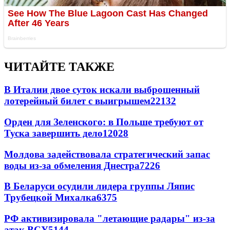
ЧИТАЙТЕ ТАКЖЕ
В Италии двое суток искали выброшенный
лотерейный билет с выигрышем
22132
Орден для Зеленского: в Польше требуют от
Туска завершить дело
12028
Молдова задействовала стратегический запас
воды из-за обмеления Днестра
7226
В Беларуси осудили лидера группы Ляпис
Трубецкой Михалка
6375
РФ активизировала "летающие радары" из-за
атак ВСУ
5144