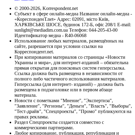
© 2000-2026, Korrespondent.net
Субъект в сфере онлайн-медиа Название онлайн-медиа -
«КореспонденТ.net» Адрес: 02091, місто Київ,
ХАРКІВСЬКЕ ШОСЕ, будинок 172-Б, офіс 208/1 E-mail:
sunlight@mediadim.com.ua
Телефон: 044-205-43-00
Идентификатор медиа - R40-06068
Использование любых материалов, размещённых на
сайте, разрешается при условии ссылки на
Корреспондент.net.
При копировании материалов со страницы «Новости
Украины и мира», для интернет-изданий – обязательна
прямая открытая для поисковых систем гиперссылка.
Ссылка должна быть размещена в независимости от
полного либо частичного использования материалов.
Гиперссылка (для интернет- изданий) – должна быть
размещена в подзаголовке или в первом абзаце
материала.
Новости с пометками "Мнение", "Экспертиза",
"Заявление", "Регионы", "Деньги", "Власть", "Выборы",
"Тест-драйв", "Спецпроекты", "Промо" публикуются на
правах рекламы.
Раздел Спецпроекты создается совместно с
коммерческими партнерами.
Любое копирование, публикация, републикация и