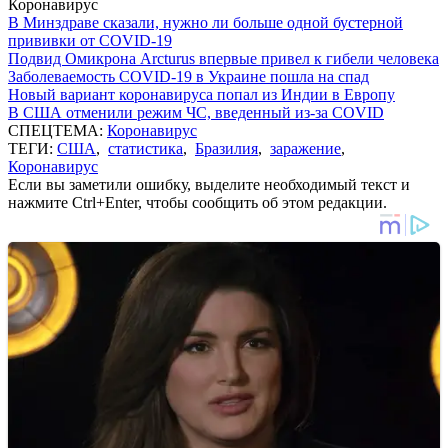
Коронавирус
В Минздраве сказали, нужно ли больше одной бустерной
прививки от COVID-19
Подвид Омикрона Arcturus впервые привел к гибели человека
Заболеваемость COVID-19 в Украине пошла на спад
Новый вариант коронавируса попал из Индии в Европу
В США отменили режим ЧС, введенный из-за COVID
СПЕЦТЕМА:
Коронавирус
ТЕГИ:
США
,
статистика
,
Бразилия
,
заражение
,
Коронавирус
Если вы заметили ошибку, выделите необходимый текст и
нажмите Ctrl+Enter, чтобы сообщить об этом редакции.