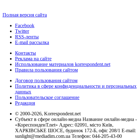
Полная версия сайта
Facebook
Twitter
RSS-ленты
E-mail рассылка
Контакты
Реклама на сайте
Использование материалов korrespondent.net
Правила пользования сайтом
Договор пользования сайтом
Политика в сфере конфиденциальности и персональных
данных
Пользовательское соглашение
Редакция
© 2000-2026, Korrespondent.net
Субъект в сфере онлайн-медиа Название онлайн-медиа -
«КореспонденТ.net» Адрес: 02091, місто Київ,
ХАРКІВСЬКЕ ШОСЕ, будинок 172-Б, офіс 208/1 E-mail:
sunlight@mediadim.com.ua
Телефон: 044-205-43-00