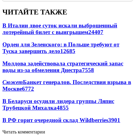
ЧИТАЙТЕ ТАКЖЕ
В Италии двое суток искали выброшенный
лотерейный билет с выигрышем
24407
Орден для Зеленского: в Польше требуют от
Туска завершить дело
12685
Молдова задействовала стратегический запас
воды из-за обмеления Днестра
7558
Сюжет
Банкет генералов. Последствия взрыва в
Москве
6772
В Беларуси осудили лидера группы Ляпис
Трубецкой Михалка
4855
В РФ горит очередной склад Wildberries
3901
Читать комментарии