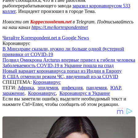
Ранее сообщалось, что в Гане работник
рыбоперерабатывающего завода
заразил коронавирусом 533
коллег
. Инцидент произошел в городе Тема.
Новости от
Корреспондент.net
в Telegram. Подписывайтесь
на наш канал
https://t.me/korrespondentnet
Читайте Korrespondent.net в Google News
Коронавирус
В Минздраве сказали, нужно ли больше одной бустерной
прививки от COVID-19
Подвид Омикрона Arcturus впервые привел к гибели человека
Заболеваемость COVID-19 в Украине пошла на спад
Новый вариант коронавируса попал из Индии в Европу
В США отменили режим ЧС, введенный из-за COVID
СПЕЦТЕМА:
Коронавирус
ТЕГИ:
Африка
,
эпидемия
,
инфекция
,
пандемия
,
ЮАР
,
заражение
,
Коронавирус
,
Коронавирус в Украине
Если вы заметили ошибку, выделите необходимый текст и
нажмите Ctrl+Enter, чтобы сообщить об этом редакции.