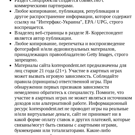
Раздел Спецпроекты создается совместно с
коммерческими партнерами.
Любое копирование, публикация, републикация и
другое распространение информации, которое содержит
ссылку на "Интерфакс-Украина", EPA / UPG, строго
воспрещается.
Владелец веб-страницы в разделе Я- Корреспондент
является автор публикации.
Любое копирование, перепечатка и воспроизведение
фотографий и/или аудиовизуальных материалов,
принадлежащих правообладателю Getty Images, строго
запрещено.
Материалы сайта korrespondent.net предназначены для
лиц старше 21 года (21+). Участие в азартных играх
может вызвать игровую зависимость. Соблюдайте
правила (принципы) ответственной игры. При
обнаружении первых признаков зависимости
немедленно обратитесь к специалисту. Помните, что
участие в азартных играх не может являться источником
доходов или альтернативой работе. Информационный
ресурс korrespondent.net не проводит игры на реальные
и/или виртуальные деньги, сайт не принимает ни в
какой форме оплату ставок и других платежей, которые
связаны/могут быть связаны с азартными играми,
букмекерами или тотализаторами. Какие-либо