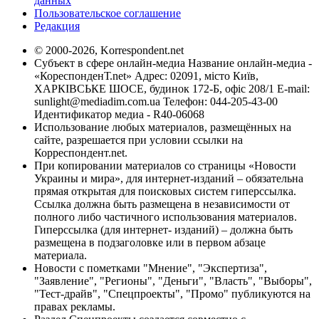
данных
Пользовательское соглашение
Редакция
© 2000-2026, Korrespondent.net
Субъект в сфере онлайн-медиа Название онлайн-медиа -
«КореспонденТ.net» Адрес: 02091, місто Київ,
ХАРКІВСЬКЕ ШОСЕ, будинок 172-Б, офіс 208/1 E-mail:
sunlight@mediadim.com.ua
Телефон: 044-205-43-00
Идентификатор медиа - R40-06068
Использование любых материалов, размещённых на
сайте, разрешается при условии ссылки на
Корреспондент.net.
При копировании материалов со страницы «Новости
Украины и мира», для интернет-изданий – обязательна
прямая открытая для поисковых систем гиперссылка.
Ссылка должна быть размещена в независимости от
полного либо частичного использования материалов.
Гиперссылка (для интернет- изданий) – должна быть
размещена в подзаголовке или в первом абзаце
материала.
Новости с пометками "Мнение", "Экспертиза",
"Заявление", "Регионы", "Деньги", "Власть", "Выборы",
"Тест-драйв", "Спецпроекты", "Промо" публикуются на
правах рекламы.