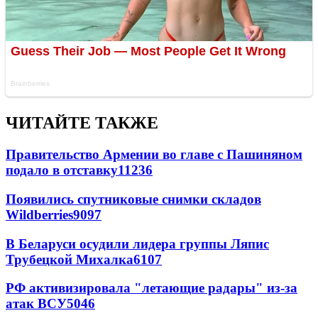
ЧИТАЙТЕ ТАКЖЕ
Правительство Армении во главе с Пашиняном
подало в отставку
11236
Появились спутниковые снимки складов
Wildberries
9097
В Беларуси осудили лидера группы Ляпис
Трубецкой Михалка
6107
РФ активизировала "летающие радары" из-за
атак ВСУ
5046