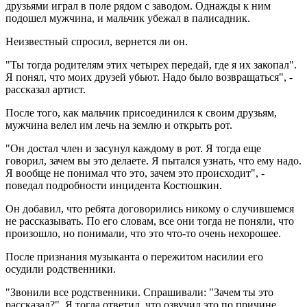
друзьями играл в поле рядом с заводом. Однажды к ним
подошел мужчина, и мальчик убежал в палисадник.
Неизвестный спросил, вернется ли он.
"Ты тогда родителям этих четырех передай, где я их закопал".
Я понял, что моих друзей убьют. Надо было возвращаться", -
рассказал артист.
После того, как мальчик присоединился к своим друзьям,
мужчина велел им лечь на землю и открыть рот.
"Он достал член и засунул каждому в рот. Я тогда еще
говорил, зачем вы это делаете. Я пытался узнать, что ему надо.
Я вообще не понимал что это, зачем это происходит", -
поведал подробности инцидента Костюшкин.
Он добавил, что ребята договорились никому о случившемся
не рассказывать. По его словам, все они тогда не поняли, что
произошло, но понимали, что это что-то очень нехорошее.
После признания музыканта о пережитом насилии его
осудили родственники.
"Звонили все родственники. Спрашивали: "Зачем ты это
рассказал?". Я тогда ответил, что озвучил это по причине