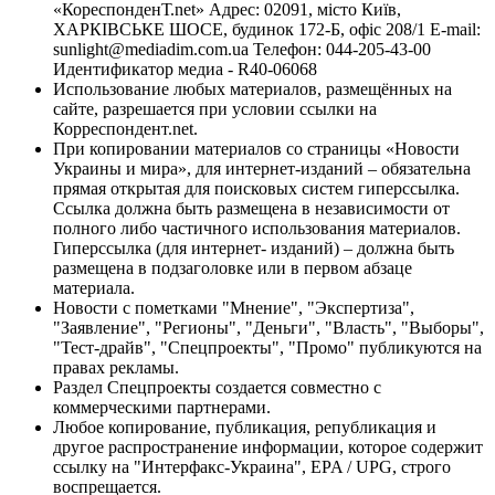
«КореспонденТ.net» Адрес: 02091, місто Київ,
ХАРКІВСЬКЕ ШОСЕ, будинок 172-Б, офіс 208/1 E-mail:
sunlight@mediadim.com.ua
Телефон: 044-205-43-00
Идентификатор медиа - R40-06068
Использование любых материалов, размещённых на
сайте, разрешается при условии ссылки на
Корреспондент.net.
При копировании материалов со страницы «Новости
Украины и мира», для интернет-изданий – обязательна
прямая открытая для поисковых систем гиперссылка.
Ссылка должна быть размещена в независимости от
полного либо частичного использования материалов.
Гиперссылка (для интернет- изданий) – должна быть
размещена в подзаголовке или в первом абзаце
материала.
Новости с пометками "Мнение", "Экспертиза",
"Заявление", "Регионы", "Деньги", "Власть", "Выборы",
"Тест-драйв", "Спецпроекты", "Промо" публикуются на
правах рекламы.
Раздел Спецпроекты создается совместно с
коммерческими партнерами.
Любое копирование, публикация, републикация и
другое распространение информации, которое содержит
ссылку на "Интерфакс-Украина", EPA / UPG, строго
воспрещается.