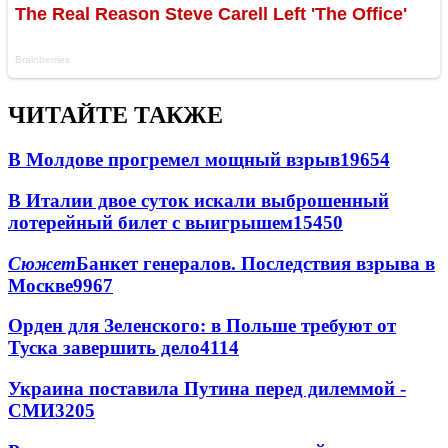
ЧИТАЙТЕ ТАКЖЕ
В Молдове прогремел мощный взрыв
19654
В Италии двое суток искали выброшенный
лотерейный билет с выигрышем
15450
Сюжет
Банкет генералов. Последствия взрыва в
Москве
9967
Орден для Зеленского: в Польше требуют от
Туска завершить дело
4114
Украина поставила Путина перед дилеммой -
СМИ
3205