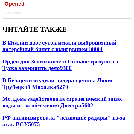
ЧИТАЙТЕ ТАКЖЕ
В Италии двое суток искали выброшенный
лотерейный билет с выигрышем
10804
Орден для Зеленского: в Польше требуют от
Туска завершить дело
9300
В Беларуси осудили лидера группы Ляпис
Трубецкой Михалка
6270
Молдова задействовала стратегический запас
воды из-за обмеления Днестра
5602
РФ активизировала "летающие радары" из-за
атак ВСУ
5075