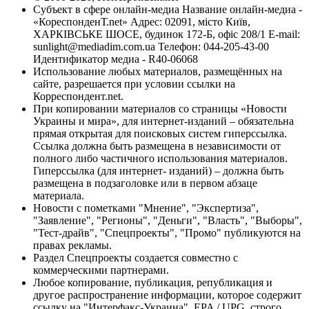
Субъект в сфере онлайн-медиа Название онлайн-медиа -
«КореспонденТ.net» Адрес: 02091, місто Київ,
ХАРКІВСЬКЕ ШОСЕ, будинок 172-Б, офіс 208/1 E-mail:
sunlight@mediadim.com.ua
Телефон: 044-205-43-00
Идентификатор медиа - R40-06068
Использование любых материалов, размещённых на
сайте, разрешается при условии ссылки на
Корреспондент.net.
При копировании материалов со страницы «Новости
Украины и мира», для интернет-изданий – обязательна
прямая открытая для поисковых систем гиперссылка.
Ссылка должна быть размещена в независимости от
полного либо частичного использования материалов.
Гиперссылка (для интернет- изданий) – должна быть
размещена в подзаголовке или в первом абзаце
материала.
Новости с пометками "Мнение", "Экспертиза",
"Заявление", "Регионы", "Деньги", "Власть", "Выборы",
"Тест-драйв", "Спецпроекты", "Промо" публикуются на
правах рекламы.
Раздел Спецпроекты создается совместно с
коммерческими партнерами.
Любое копирование, публикация, републикация и
другое распространение информации, которое содержит
ссылку на "Интерфакс-Украина", EPA / UPG, строго