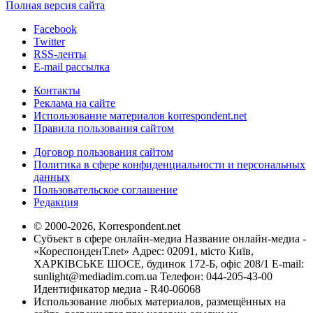
Полная версия сайта
Facebook
Twitter
RSS-ленты
E-mail рассылка
Контакты
Реклама на сайте
Использование материалов korrespondent.net
Правила пользования сайтом
Договор пользования сайтом
Политика в сфере конфиденциальности и персональных
данных
Пользовательское соглашение
Редакция
© 2000-2026, Korrespondent.net
Субъект в сфере онлайн-медиа Название онлайн-медиа -
«КореспонденТ.net» Адрес: 02091, місто Київ,
ХАРКІВСЬКЕ ШОСЕ, будинок 172-Б, офіс 208/1 E-mail:
sunlight@mediadim.com.ua
Телефон: 044-205-43-00
Идентификатор медиа - R40-06068
Использование любых материалов, размещённых на