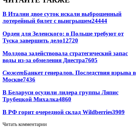
ЧИТАЙТЕ ТАКЖЕ
В Италии двое суток искали выброшенный
лотерейный билет с выигрышем
24444
Орден для Зеленского: в Польше требуют от
Туска завершить дело
12720
Молдова задействовала стратегический запас
воды из-за обмеления Днестра
7605
Сюжет
Банкет генералов. Последствия взрыва в
Москве
7436
В Беларуси осудили лидера группы Ляпис
Трубецкой Михалка
4860
В РФ горит очередной склад Wildberries
3909
Читать комментарии