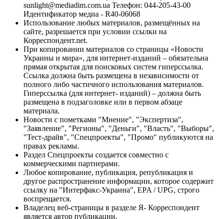
sunlight@mediadim.com.ua
Телефон: 044-205-43-00
Идентификатор медиа - R40-06068
Использование любых материалов, размещённых на
сайте, разрешается при условии ссылки на
Корреспондент.net.
При копировании материалов со страницы «Новости
Украины и мира», для интернет-изданий – обязательна
прямая открытая для поисковых систем гиперссылка.
Ссылка должна быть размещена в независимости от
полного либо частичного использования материалов.
Гиперссылка (для интернет- изданий) – должна быть
размещена в подзаголовке или в первом абзаце
материала.
Новости с пометками "Мнение", "Экспертиза",
"Заявление", "Регионы", "Деньги", "Власть", "Выборы",
"Тест-драйв", "Спецпроекты", "Промо" публикуются на
правах рекламы.
Раздел Спецпроекты создается совместно с
коммерческими партнерами.
Любое копирование, публикация, републикация и
другое распространение информации, которое содержит
ссылку на "Интерфакс-Украина", EPA / UPG, строго
воспрещается.
Владелец веб-страницы в разделе Я- Корреспондент
является автор публикации.