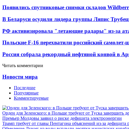
Появились спутниковые снимки складов Wildberr
В Беларуси осудили лидера группы Ляпис Трубе
РФ активизировала "летающие радары" из-за а
Польские F-16 перехватили российский самолет-
Россия собрала рекордный нефтяной конвой в Ар
Читать комментарии
Новости мира
Последние
Популярные
Комментируемые
Орден для Зеленского: в Польше требуют от Туска завершить д
Премьер Молдовы заявил о риске дефицита электроэнергии
Трамп требует от главы Пентагона объяснений из-за дефицита 
Обмеление Дуная: из воды всплыли десятки нацистских кораб