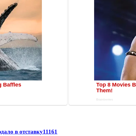
дало в отставку
11161