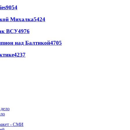
ies
9054
цкой Михалка
5424
так ВСУ
4976
шпион над Балтикой
4705
ктике
4237
ело
ракет - СМИ
лей