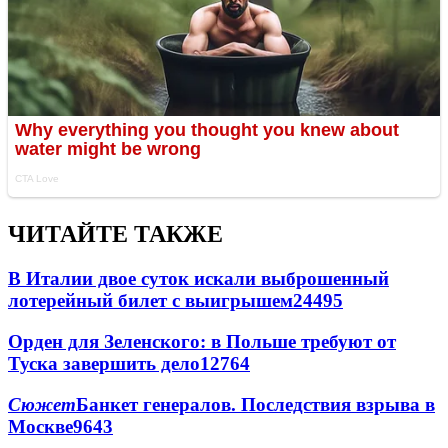
ЧИТАЙТЕ ТАКЖЕ
В Италии двое суток искали выброшенный
лотерейный билет с выигрышем
24495
Орден для Зеленского: в Польше требуют от
Туска завершить дело
12764
Сюжет
Банкет генералов. Последствия взрыва в
Москве
9643