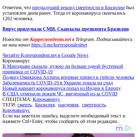
Отметим, что
предыдущий рекорд смертности в Бразилии
был
установлен днем ранее. Тогда от коронавируса скончались
1262 человека.
Вирус придумали СМИ. Скандалы президента Бразилии
Новости от
Корреспондент.net
в Telegram. Подписывайтесь
на наш канал
https://t.me/korrespondentnet
Читайте Korrespondent.net в Google News
Коронавирус
В Минздраве сказали, нужно ли больше одной бустерной
прививки от COVID-19
Подвид Омикрона Arcturus впервые привел к гибели человека
Заболеваемость COVID-19 в Украине пошла на спад
Новый вариант коронавируса попал из Индии в Европу
В США отменили режим ЧС, введенный из-за COVID
СПЕЦТЕМА:
Коронавирус
ТЕГИ:
смерть
,
Бразилия
,
пандемия
,
смертность
,
Коронавирус
Если вы заметили ошибку, выделите необходимый текст и
нажмите Ctrl+Enter, чтобы сообщить об этом редакции.