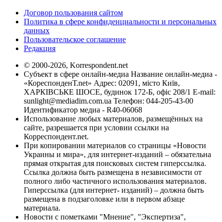
Договор пользования сайтом
Политика в сфере конфиденциальности и персональных
данных
Пользовательское соглашение
Редакция
© 2000-2026, Korrespondent.net
Субъект в сфере онлайн-медиа Название онлайн-медиа -
«КореспонденТ.net» Адрес: 02091, місто Київ,
ХАРКІВСЬКЕ ШОСЕ, будинок 172-Б, офіс 208/1 E-mail:
sunlight@mediadim.com.ua
Телефон: 044-205-43-00
Идентификатор медиа - R40-06068
Использование любых материалов, размещённых на
сайте, разрешается при условии ссылки на
Корреспондент.net.
При копировании материалов со страницы «Новости
Украины и мира», для интернет-изданий – обязательна
прямая открытая для поисковых систем гиперссылка.
Ссылка должна быть размещена в независимости от
полного либо частичного использования материалов.
Гиперссылка (для интернет- изданий) – должна быть
размещена в подзаголовке или в первом абзаце
материала.
Новости с пометками "Мнение", "Экспертиза",