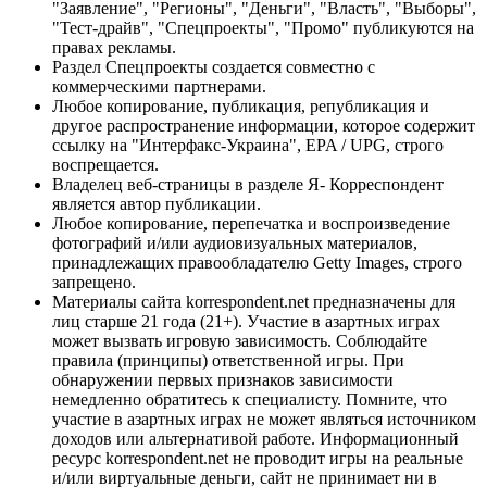
"Заявление", "Регионы", "Деньги", "Власть", "Выборы",
"Тест-драйв", "Спецпроекты", "Промо" публикуются на
правах рекламы.
Раздел Спецпроекты создается совместно с
коммерческими партнерами.
Любое копирование, публикация, републикация и
другое распространение информации, которое содержит
ссылку на "Интерфакс-Украина", EPA / UPG, строго
воспрещается.
Владелец веб-страницы в разделе Я- Корреспондент
является автор публикации.
Любое копирование, перепечатка и воспроизведение
фотографий и/или аудиовизуальных материалов,
принадлежащих правообладателю Getty Images, строго
запрещено.
Материалы сайта korrespondent.net предназначены для
лиц старше 21 года (21+). Участие в азартных играх
может вызвать игровую зависимость. Соблюдайте
правила (принципы) ответственной игры. При
обнаружении первых признаков зависимости
немедленно обратитесь к специалисту. Помните, что
участие в азартных играх не может являться источником
доходов или альтернативой работе. Информационный
ресурс korrespondent.net не проводит игры на реальные
и/или виртуальные деньги, сайт не принимает ни в