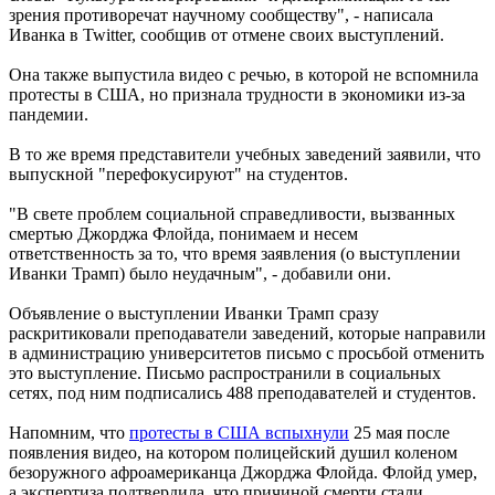
зрения противоречат научному сообществу", - написала
Иванка в Twitter, сообщив от отмене своих выступлений.
Она также выпустила видео с речью, в которой не вспомнила
протесты в США, но признала трудности в экономики из-за
пандемии.
В то же время представители учебных заведений заявили, что
выпускной "перефокусируют" на студентов.
"В свете проблем социальной справедливости, вызванных
смертью Джорджа Флойда, понимаем и несем
ответственность за то, что время заявления (о выступлении
Иванки Трамп) было неудачным", - добавили они.
Объявление о выступлении Иванки Трамп сразу
раскритиковали преподаватели заведений, которые направили
в администрацию университетов письмо с просьбой отменить
это выступление. Письмо распространили в социальных
сетях, под ним подписались 488 преподавателей и студентов.
Напомним, что
протесты в США вспыхнули
25 мая после
появления видео, на котором полицейский душил коленом
безоружного афроамериканца Джорджа Флойда. Флойд умер,
а экспертиза подтвердила, что причиной смерти стали