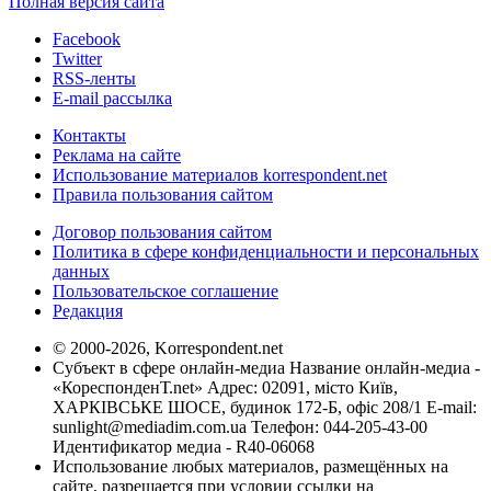
Полная версия сайта
Facebook
Twitter
RSS-ленты
E-mail рассылка
Контакты
Реклама на сайте
Использование материалов korrespondent.net
Правила пользования сайтом
Договор пользования сайтом
Политика в сфере конфиденциальности и персональных
данных
Пользовательское соглашение
Редакция
© 2000-2026, Korrespondent.net
Субъект в сфере онлайн-медиа Название онлайн-медиа -
«КореспонденТ.net» Адрес: 02091, місто Київ,
ХАРКІВСЬКЕ ШОСЕ, будинок 172-Б, офіс 208/1 E-mail:
sunlight@mediadim.com.ua
Телефон: 044-205-43-00
Идентификатор медиа - R40-06068
Использование любых материалов, размещённых на
сайте, разрешается при условии ссылки на