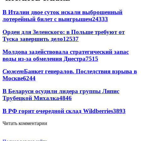
В Италии двое суток искали выброшенный
лотерейный билет с выигрышем
24333
Орден для Зеленского: в Польше требуют от
Туска завершить дело
12537
Молдова задействовала стратегический запас
воды из-за обмеления Днестра
7515
Сюжет
Банкет генералов. Последствия взрыва в
Москве
6244
В Беларуси осудили лидера группы Ляпис
Трубецкой Михалка
4846
В РФ горит очередной склад Wildberries
3893
Читать комментарии