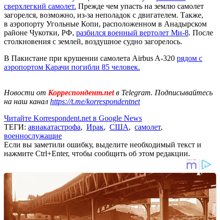
сверхлегкий самолет.
Прежде чем упасть на землю самолет
загорелся, возможно, из-за неполадок с двигателем. Также,
в аэропорту Угольные Копи, расположенном в Анадырском
районе Чукотки, РФ,
разбился военный вертолет Ми-8
. После
столкновения с землей, воздушное судно загорелось.
В Пакистане при крушении самолета Airbus A-320
рядом с
аэропортом Карачи погибли 85 человек.
Новости от
Корреспондент.net
в Telegram. Подписывайтесь
на наш канал
https://t.me/korrespondentnet
Читайте Korrespondent.net в Google News
ТЕГИ:
авиакатастрофа
,
Ирак
,
США
,
самолет
,
военнослужащие
Если вы заметили ошибку, выделите необходимый текст и
нажмите Ctrl+Enter, чтобы сообщить об этом редакции.