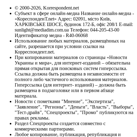
© 2000-2026, Korrespondent.net
Субъект в сфере онлайн-медиа Название онлайн-медиа -
«КореспонденТ.net» Адрес: 02091, місто Київ,
ХАРКІВСЬКЕ ШОСЕ, будинок 172-Б, офіс 208/1 E-mail:
sunlight@mediadim.com.ua
Телефон: 044-205-43-00
Идентификатор медиа - R40-06068
Использование любых материалов, размещённых на
сайте, разрешается при условии ссылки на
Корреспондент.net.
При копировании материалов со страницы «Новости
Украины и мира», для интернет-изданий – обязательна
прямая открытая для поисковых систем гиперссылка.
Ссылка должна быть размещена в независимости от
полного либо частичного использования материалов.
Гиперссылка (для интернет- изданий) – должна быть
размещена в подзаголовке или в первом абзаце
материала.
Новости с пометками "Мнение", "Экспертиза",
"Заявление", "Регионы", "Деньги", "Власть", "Выборы",
"Тест-драйв", "Спецпроекты", "Промо" публикуются на
правах рекламы.
Раздел Спецпроекты создается совместно с
коммерческими партнерами.
Любое копирование, публикация, републикация и