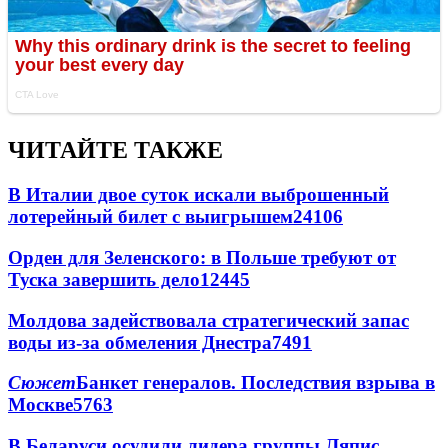
ЧИТАЙТЕ ТАКЖЕ
В Италии двое суток искали выброшенный
лотерейный билет с выигрышем
24106
Орден для Зеленского: в Польше требуют от
Туска завершить дело
12445
Молдова задействовала стратегический запас
воды из-за обмеления Днестра
7491
Сюжет
Банкет генералов. Последствия взрыва в
Москве
5763
В Беларуси осудили лидера группы Ляпис