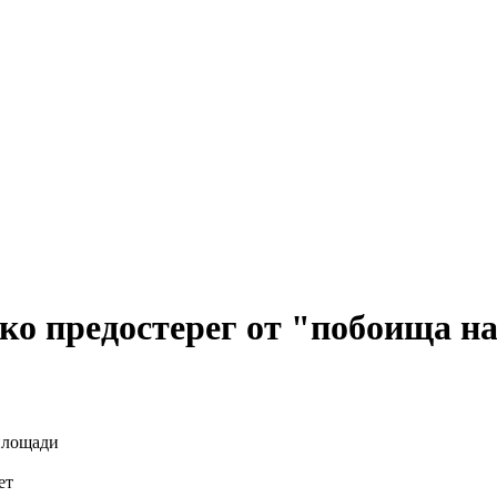
ко предостерег от "побоища н
ет