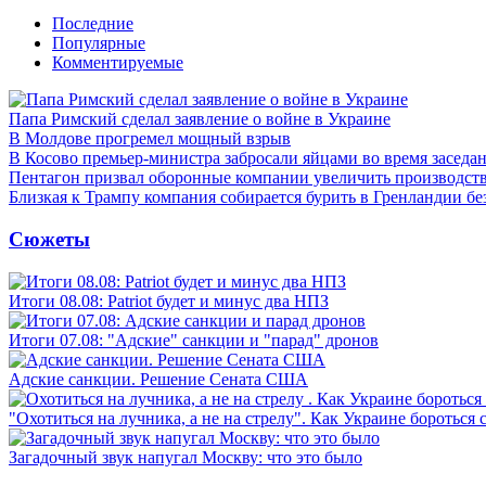
Последние
Популярные
Комментируемые
Папа Римский сделал заявление о войне в Украине
В Молдове прогремел мощный взрыв
В Косово премьер-министра забросали яйцами во время заседа
Пентагон призвал оборонные компании увеличить производст
Близкая к Трампу компания собирается бурить в Гренландии бе
Сюжеты
Итоги 08.08: Patriot будет и минус два НПЗ
Итоги 07.08: "Адские" санкции и "парад" дронов
Адские санкции. Решение Сената США
"Охотиться на лучника, а не на стрелу". Как Украине бороться 
Загадочный звук напугал Москву: что это было