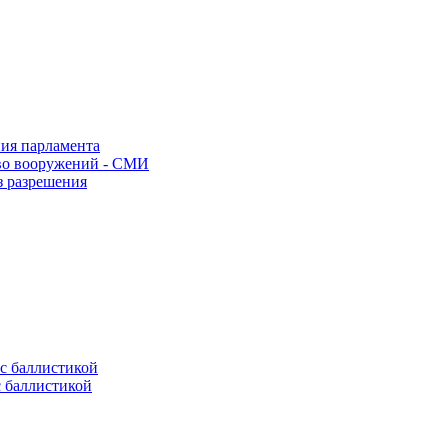
ния парламента
во вооружений - СМИ
з разрешения
с баллистикой