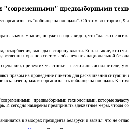
ми "современными" предвыборными техн
ут организовать "побоище на площади". Об этом во вторник, 9 
бирательная кампания, но уже сегодня видно, что "далеко не все
, оскорбления, выпады в сторону власти. Есть и такие, кто счит
дарственных органов системы обеспечения национальной безопа
 сценарию, причем их участники – всего лишь исполнители, у ко
яют правом на проведение пикетов для раскачивания ситуации 
е исключено, захотят организовать побоище на площади. К этом
"современными" предвыборными технологиями, которые зачасту
ерь. И сегодня намерены предпринять адекватные меры, чтобы со
ндидатов в выборах президента Беларуси и заявил, что не отдас