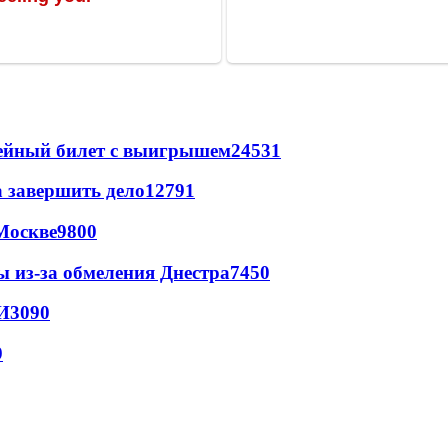
рейный билет с выигрышем
24531
а завершить дело
12791
Москве
9800
ы из-за обмеления Днестра
7450
И
3090
9