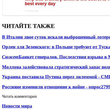
ЧИТАЙТЕ ТАКЖЕ
В Италии двое суток искали выброшенный лоте
Орден для Зеленского: в Польше требуют от Туск
Сюжет
Банкет генералов. Последствия взрыва в 
Молдова задействовала стратегический запас вод
Украина поставила Путина перед дилеммой - СМ
Россияне изменили отношение к войне - опрос
279
Читать комментарии
Новости мира