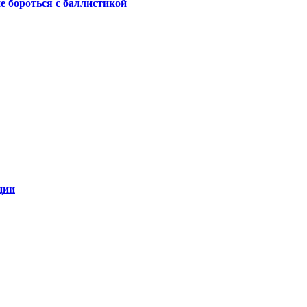
не бороться с баллистикой
ции