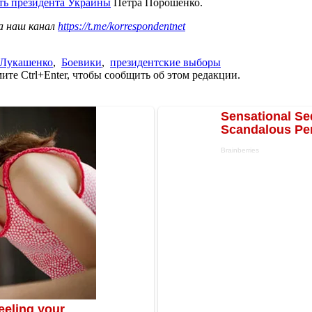
уть президента Украины
Петра Порошенко.
а наш канал
https://t.me/korrespondentnet
 Лукашенко
,
Боевики
,
президентские выборы
те Ctrl+Enter, чтобы сообщить об этом редакции.